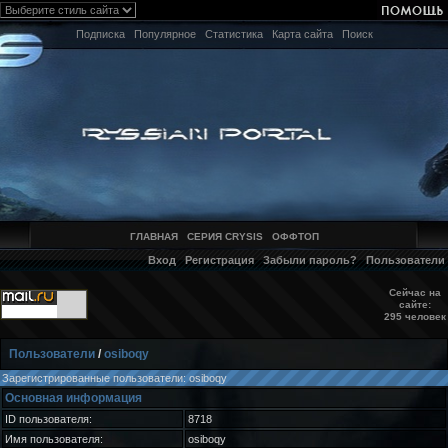
Подписка
Популярное
Статистика
Карта сайта
Поиск
ГЛАВНАЯ
СЕРИЯ CRYSIS
ОФФТОП
Вход
Регистрация
Забыли пароль?
Пользователи
Сейчас на
сайте:
295 человек
Пользователи
/
osiboqy
Зарегистрированные пользователи: osiboqy
Основная информация
ID пользователя:
8718
Имя пользователя:
osiboqy