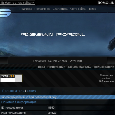
Подписка
Популярное
Статистика
Карта сайта
Поиск
ГЛАВНАЯ
СЕРИЯ CRYSIS
ОФФТОП
Вход
Регистрация
Забыли пароль?
Пользователи
Сейчас на
сайте:
167 человек
Пользователи
/
akowy
Зарегистрированные пользователи: akowy
Основная информация
ID пользователя:
8850
Имя пользователя:
akowy