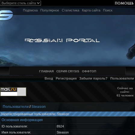
Подписка
Популярное
Статистика
Карта сайта
Поиск
ГЛАВНАЯ
СЕРИЯ CRYSIS
ОФФТОП
Вход
Регистрация
Забыли пароль?
Пользователи
Сейчас на
сайте:
61 человек
Пользователи
/
Steason
Зарегистрированные пользователи: Steason
Основная информация
ID пользователя:
8924
Имя пользователя:
Steason