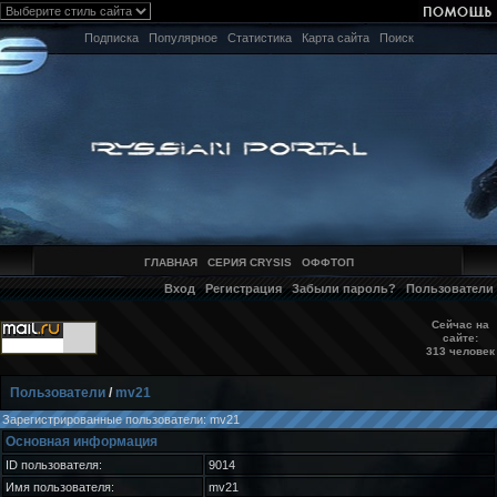
Подписка
Популярное
Статистика
Карта сайта
Поиск
ГЛАВНАЯ
СЕРИЯ CRYSIS
ОФФТОП
Вход
Регистрация
Забыли пароль?
Пользователи
Сейчас на
сайте:
313 человек
Пользователи
/
mv21
Зарегистрированные пользователи: mv21
Основная информация
ID пользователя:
9014
Имя пользователя:
mv21