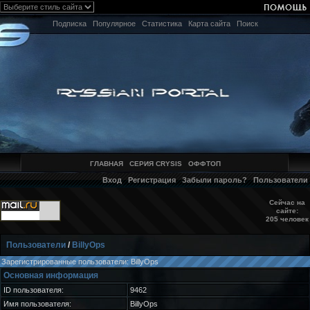
Подписка
Популярное
Статистика
Карта сайта
Поиск
ГЛАВНАЯ
СЕРИЯ CRYSIS
ОФФТОП
Вход
Регистрация
Забыли пароль?
Пользователи
Сейчас на
сайте:
205 человек
Пользователи
/
BillyOps
Зарегистрированные пользователи: BillyOps
Основная информация
ID пользователя:
9462
Имя пользователя:
BillyOps