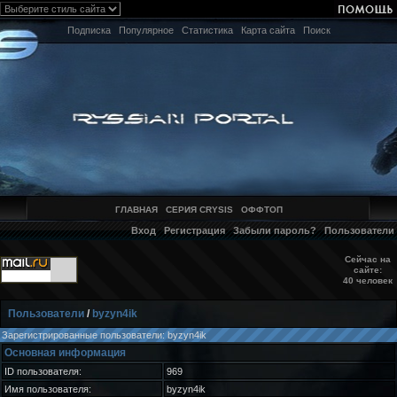
Подписка
Популярное
Статистика
Карта сайта
Поиск
ГЛАВНАЯ
СЕРИЯ CRYSIS
ОФФТОП
Вход
Регистрация
Забыли пароль?
Пользователи
Сейчас на
сайте:
40 человек
Пользователи
/
byzyn4ik
Зарегистрированные пользователи: byzyn4ik
Основная информация
ID пользователя:
969
Имя пользователя:
byzyn4ik