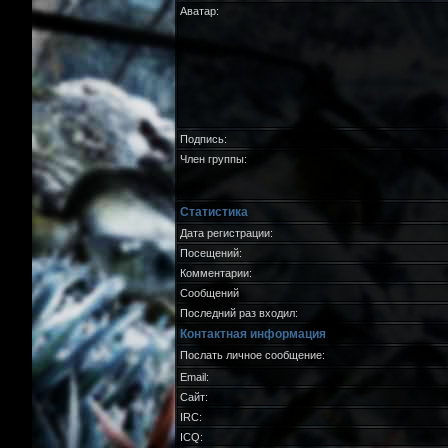
Аватар:
Подпись:
Член группы:
Статистика
Дата регистрации:
Посещений:
Комментарии:
Сообщений
Последний раз входил:
Контактная информация
Послать личное сообщение:
Email:
Сайт:
IRC:
ICQ: