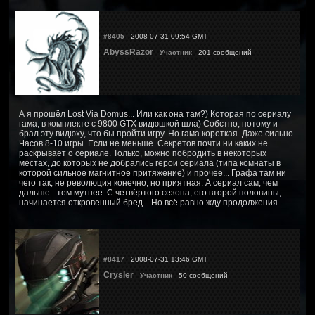
#8405
2008-07-31 09:54 GMT
AbyssRazor
Участник
201 сообщений
А я прошёл Lost Via Domus... Или как она там?) Которая по сериалу
гама, в комплекте с 9800 GTX видюшкой шла) Собстно, потому и
брал эту видюху, что бы пройти игру. Но гама короткая. Даже сильно.
Часов 8-10 игры. Если не меньше. Секретов почти ни каких не
раскрывает о сериале. Только, можно побродить в некоторых
местах, до которых не добрались герои сериала (типа комнаты в
которой сильное магнитное притяжение) и прочее... Графа там ни
чего так, не революция конечно, но приятная. А сериал сам, чем
дальше - тем мутнее. С четвёртого сезона, его второй половины,
начинается откровенный бред... Но всё равно жду продолжения.
#8417
2008-07-31 13:46 GMT
Crysler
Участник
50 сообщений