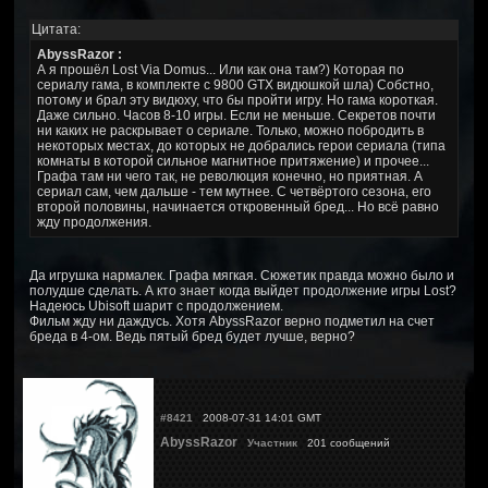
Цитата:
AbyssRazor :
А я прошёл Lost Via Domus... Или как она там?) Которая по
сериалу гама, в комплекте с 9800 GTX видюшкой шла) Собстно,
потому и брал эту видюху, что бы пройти игру. Но гама короткая.
Даже сильно. Часов 8-10 игры. Если не меньше. Секретов почти
ни каких не раскрывает о сериале. Только, можно побродить в
некоторых местах, до которых не добрались герои сериала (типа
комнаты в которой сильное магнитное притяжение) и прочее...
Графа там ни чего так, не революция конечно, но приятная. А
сериал сам, чем дальше - тем мутнее. С четвёртого сезона, его
второй половины, начинается откровенный бред... Но всё равно
жду продолжения.
Да игрушка нармалек. Графа мягкая. Сюжетик правда можно было и
полудше сделать. А кто знает когда выйдет продолжение игры Lost?
Надеюсь Ubisoft шарит с продолжением.
Фильм жду ни даждусь. Хотя AbyssRazor верно подметил на счет
бреда в 4-ом. Ведь пятый бред будет лучше, верно?
#8421
2008-07-31 14:01 GMT
AbyssRazor
Участник
201 сообщений