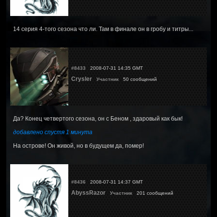
14 серия 4-того сезона что ли. Там в финале он в гробу и титры...
#8433
2008-07-31 14:35 GMT
Crysler
Участник
50 сообщений
Да? Конец четвертого сезона, он с Беном , здаровый как бык!
добавлено спустя 1 минута
На острове! Он живой, но в будущем да, помер!
#8436
2008-07-31 14:37 GMT
AbyssRazor
Участник
201 сообщений