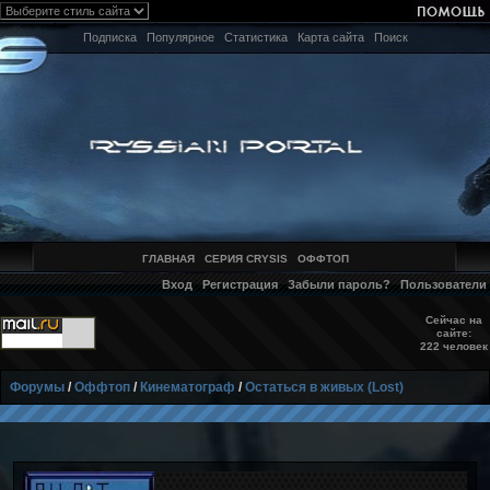
Подписка
Популярное
Статистика
Карта сайта
Поиск
ГЛАВНАЯ
СЕРИЯ CRYSIS
ОФФТОП
Вход
Регистрация
Забыли пароль?
Пользователи
Сейчас на
сайте:
222 человек
Форумы
/
Оффтоп
/
Кинематограф
/
Остаться в живых (Lost)