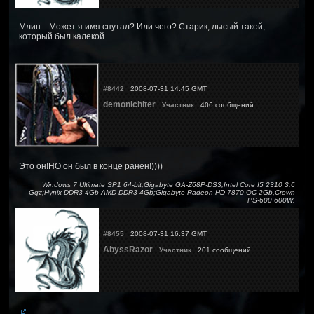
Млин... Может я имя спутал? Или чего? Старик, лысый такой,
который был калекой...
#8442
2008-07-31 14:45 GMT
demonichiter
Участник
406 сообщений
Это он!НО он был в конце ранен!))))
Windows 7 Ultimate SP1 64-bit;Gigabyte GA-Z68P-DS3;Intel Core I5 2310 3.6
Ggz;Hynix DDR3 4Gb AMD DDR3 4Gb;Gigabyte Radeon HD 7870 OC 2Gb,Crown
PS-600 600W.
#8455
2008-07-31 16:37 GMT
AbyssRazor
Участник
201 сообщений