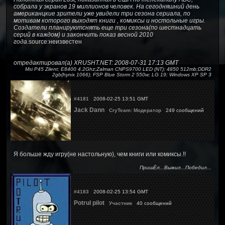
собрала у экранов 19 миллионов человек. На сегодняшний день
американцкие зрители уже увидели три сезона сериала, по
мотивам которого выходят книги , комиксы и ностольные игры.
Создатели планируютснять еще три сезона(по шестнадцать
серий в каждом) и закончить показ весной 2010
года.
source:неизвестен
отредактировал(а) XRUSHT.NET: 2008-07-31 17:13 GMT
Msi P45 Zilent; E8400 4.2Ghz;Zalman CNPS9700 LED (NT); 4850 512mb;DDR2
2gb(hynix 1066); FSP Blue Storm 2 550w; LG 19; Windows XP SP 3
#4181
2008-02-25 13:51 GMT
Jack Dann
CryTeam: Модератор
249 сообщений
Я больше жду игру(не настольную), чем книги или комиксы.!!
ПришЁл...Выжил...Победил...
#4183
2008-02-25 13:54 GMT
Potrul pilot
Участник
40 сообщений