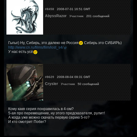
#8458
2008-07-31 16:51 GMT
AbyssRazor
Участник
201 сообщений
Гыгыг) Ну, Сибирь, это далеко не Россия
Сибирь это СИБИРЬ)
http://www.cn.ru/films/film/lost_s4/
У нас есть усё
#8629
2008-08-04 09:31 GMT
Crysler
Участник
50 сообщений
Кому какя серия понравилась в 4-ом?
5-ая про перемещение, ну этого предсказателя, рулит!
А когда уже можно скачать первую серию 5-го?
И кто смотрит Побег?