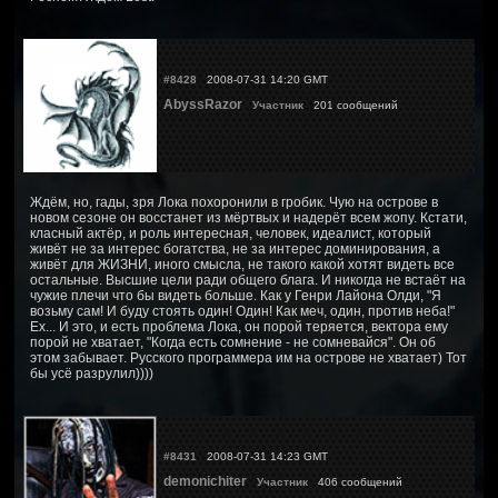
#8428
2008-07-31 14:20 GMT
AbyssRazor
Участник
201 сообщений
Ждём, но, гады, зря Лока похоронили в гробик. Чую на острове в
новом сезоне он восстанет из мёртвых и надерёт всем жопу. Кстати,
класный актёр, и роль интересная, человек, идеалист, который
живёт не за интерес богатства, не за интерес доминирования, а
живёт для ЖИЗНИ, иного смысла, не такого какой хотят видеть все
остальные. Высшие цели ради общего блага. И никогда не встаёт на
чужие плечи что бы видеть больше. Как у Генри Лайона Олди, "Я
возьму сам! И буду стоять один! Один! Как меч, один, против неба!"
Ех... И это, и есть проблема Лока, он порой теряется, вектора ему
порой не хватает, "Когда есть сомнение - не сомневайся". Он об
этом забывает. Русского программера им на острове не хватает) Тот
бы усё разрулил))))
#8431
2008-07-31 14:23 GMT
demonichiter
Участник
406 сообщений