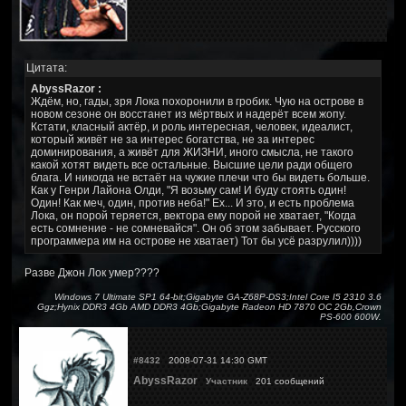
Цитата:
AbyssRazor :
Ждём, но, гады, зря Лока похоронили в гробик. Чую на острове в
новом сезоне он восстанет из мёртвых и надерёт всем жопу.
Кстати, класный актёр, и роль интересная, человек, идеалист,
который живёт не за интерес богатства, не за интерес
доминирования, а живёт для ЖИЗНИ, иного смысла, не такого
какой хотят видеть все остальные. Высшие цели ради общего
блага. И никогда не встаёт на чужие плечи что бы видеть больше.
Как у Генри Лайона Олди, "Я возьму сам! И буду стоять один!
Один! Как меч, один, против неба!" Ех... И это, и есть проблема
Лока, он порой теряется, вектора ему порой не хватает, "Когда
есть сомнение - не сомневайся". Он об этом забывает. Русского
программера им на острове не хватает) Тот бы усё разрулил))))
Разве Джон Лок умер????
Windows 7 Ultimate SP1 64-bit;Gigabyte GA-Z68P-DS3;Intel Core I5 2310 3.6
Ggz;Hynix DDR3 4Gb AMD DDR3 4Gb;Gigabyte Radeon HD 7870 OC 2Gb,Crown
PS-600 600W.
#8432
2008-07-31 14:30 GMT
AbyssRazor
Участник
201 сообщений