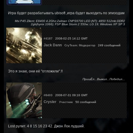
Игра будет разрабатывать ubisoft ,игра будет выходить по эпизодам
Msi P45 Zilent; E8400 4.2Ghz;Zalman CNPS9700 LED (NT); 4850 512mb;DDR2
2gb(hynix 1066); FSP Blue Storm 2 550w; LG 19; Windows XP SP 3
#4187
2008-02-25 14:12 GMT
Jack Dann
CryTeam: Модератор
249 сообщений
Это я знаю, они её "отложили".!!
ПришЁл...Выжил...Победил...
#8403
2008-07-31 09:16 GMT
Crysler
Участник
50 сообщений
Lost рулит. 4 8 15 16 23 42. Джон Лок лудший.