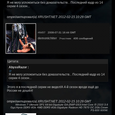
Я не могу успокоитьси без доказательств... Последний кадр из 14
серии 4 сезон...
отредактировал(а) XRUSHT.NET: 2012-02-15 10:29 GMT
#8457
2008-07-31 16:44 GMT
demonichiter
Участник
406 сообщений
Цитата:
AbyssRazor :
Я не могу успокоитьси без доказательств... Последний кадр из 14
серии 4 сезон...
Этого я в последней серии не видел!А 4-й сезон вроде ещё до
России не дошёл!
отредактировал(а) XRUSHT.NET: 2012-02-15 10:29 GMT
Windows 7 Ultimate SP1 64-bit;Gigabyte GA-Z68P-DS3;Intel Core I5 2310 3.6
Ggz;Hynix DDR3 4Gb AMD DDR3 4Gb;Gigabyte Radeon HD 7870 OC 2Gb,Crown
PS-600 600W.