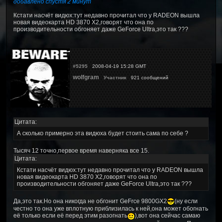
добавлено спустя 2 минут
Кстати насчёт видюх:тут недавно прочитал что у RADEON вышла
новая видеокарта HD 3870 X2,говорят что она по
производительности обгоняет даже GeForce Ultra,это так ???
#5295
2008-04-19 15:28 GMT
wolfgram
Участник
921 сообщений
Цитата:
А сколько примерно эта видюха будет стоить сама по себе ?
Тысяч 12 точно,первое время наверняка все 15.
Цитата:
Кстати насчёт видюх:тут недавно прочитал что у RADEON вышла
новая видеокарта HD 3870 X2,говорят что она по
производительности обгоняет даже GeForce Ultra,это так ???
Да,это так.Но она никогда не обгонит GeFrce 9800GX2
(ну если
честно то она уже вплотную приблизилась к ней,она может обогнать
её только если её перед этим разогнать
),вот она сейчас самаю