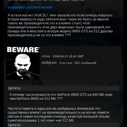
добавлено спустя 4 минут
А кстати насчет этой SLI : мне сказали,что если хочешь покупать
вторую видюху,то надо обязательно такую же брать (в смысле
такого же производителя,что и в компе стоит) чтоб
производительность этих двух видеокарт была одинаковой,это
правда или я могу взять вторую видюху 8800 GTS на 512 другово
производителя,а не та что в компе ???
#5346
2008-04-21 18:41 GMT
wolfgram
Участник
921 сообщений
Цитата:
А почему так получается что GeForce 8800 GTS на 640 Мб хуже
чем GeForce 8800 на 512 Мб ???
Частота памяти и ядра,кол-во шейдерных блоков,всё это
существенно влияет на производительность,на кол-во памяти
смотри в самую последнюю очередь,зачистую большой объём
памяти(например 1 гиг) хуже чем 512 Мб.
Цитата: