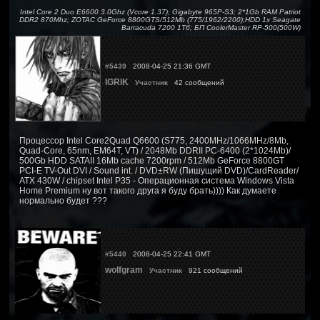
Intel Core 2 Duo E6600 3.0Ghz (Vcore 1.37); Gigabyte 965P-S3; 2*1Gb RAM Patriot
DDR2 870Mhz; ZOTAC GeForce 8800GTS/512Mb (775/1962/2200);HDD 1x Seagate
Barracuda 7200 1Тб; БП CoolerMaster RP-500(500W)
#5439
2008-04-25 21:36 GMT
IGRIK
Участник
42 сообщений
Процессор Intel Core2Quad Q6600 (S775, 2400MHz/1066MHz/8Mb,
Quad-Core, 65nm, EM64T, VT) / 2048Mb DDRII PC-6400 (2*1024Mb)/
500Gb HDD SATAII 16Mb cache 7200rpm / 512Mb GeForce 8800GT
PCI-E TV-Out DVI / Sound int. / DVD±RW (Пишущий DVD)/CardReader/
ATX 430W / chipset Intel P35 - Операционная система Windows Vista
Home Premium ну вот такого друга я буду брать)))) Как думаете
нормально будет ???
#5440
2008-04-25 22:41 GMT
wolfgram
Участник
921 сообщений