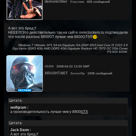
demonichiter
Участник
406 сообщений
А вот это бред.!!
НЕЕЕ!!!!Это действительно так,на сайте ovreclockers.ru подтвердили
что после разгона 8800GT лучше чем 8800GTS!!!
Windows 7 Ultimate SP1 64-bit;Gigabyte GA-Z68P-DS3;Intel Core I5 2310 3.6
Ggz;Hynix DDR3 4Gb AMD DDR3 4Gb;Gigabyte Radeon HD 7870 OC 2Gb,Crown
PS-600 600W.
#5355
2008-04-22 13:00 GMT
XRUSHT.NET
ServerOp
1008 сообщений
Цитата:
wolfgram :
а производительность лучше чем у 8800
GTX
Цитата:
Jack Dann :
А вот это бред.!!