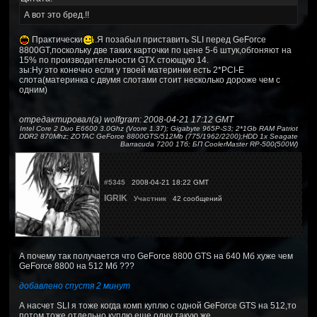
А вот это бред.!!
Практически
.Я позабыл приставить SLI перед GeForce
8800GT,поскольку две таких карточки по цене 5-6 штук,обгоняют на
15% по производительности GTX стоющую 14.
зы:Ну это конечно если у твоей материнки есть 2*PCI-E
слота(материнка с двумя слотами стоит несколько дороже чем с
одним)
отредактировал(а) wolfgram: 2008-04-21 17:12 GMT
Intel Core 2 Duo E6600 3.0Ghz (Vcore 1.37); Gigabyte 965P-S3; 2*1Gb RAM Patriot
DDR2 870Mhz; ZOTAC GeForce 8800GTS/512Mb (775/1962/2200);HDD 1x Seagate
Barracuda 7200 1Тб; БП CoolerMaster RP-500(500W)
#5345
2008-04-21 18:22 GMT
IGRIK
Участник
42 сообщений
А почему так получается что GeForce 8800 GTS на 640 Мб хуже чем
GeForce 8800 на 512 Мб ???
добавлено спустя 2 минут
А насчет SLI я тоже когда комп куплю с одной GeForce GTS на 512,то
потом тоже отдельно куплю еще одну такую же