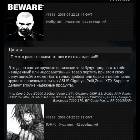
#5361
2008-04-22 18:44 GMT
wolfgram
Участник
921 сообщений
Цитата:
Тем что разгон зависит от них и их охлаждения!!!
Это да,но врятли крупные производители будут предлагать тебе
ненадёжный или недоработанный товар портить при этом свою
репутацию.Это может быть только дефект или брак,а в целом такие
крупные производители как ASUS,Gigabyte,Palit,Zotac,XFX,Sapphire
делают вполне надёжные продукты.
Intel Core 2 Duo E6600 3.0Ghz (Vcore 1.37); Gigabyte 965P-S3; 2*1Gb RAM Patriot
DDR2 870Mhz; ZOTAC GeForce 8800GTS/512Mb (775/1962/2200);HDD 1x Seagate
Barracuda 7200 1Тб; БП CoolerMaster RP-500(500W)
#5363
2008-04-22 20:33 GMT
IGRIK
Участник
42 сообщений