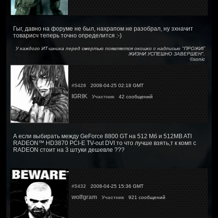
Гыг, давно на форуме не был, нахрапом не разобрал, ну зхначит
товарисч теперь точно определится :-)
У каждого ИТ-шника перед смертью появляется окошко с надписью "ПРОЖИГ
ЖИЗНИ УСПЕШНО ЗАВЕРШЕН".
©sonic
#5428
2008-04-25 02:18 GMT
IGRIK
Участник
42 сообщений
А если выбирать между GeForce 8800 GT на 512 Мб и 512MB ATI
RADEON™ HD3870 PCI-E TV-out DVI то что лучше взять,т к комп с
RADEON стоит на 3 штуки дешевле ???
#5432
2008-04-25 15:36 GMT
wolfgram
Участник
921 сообщений