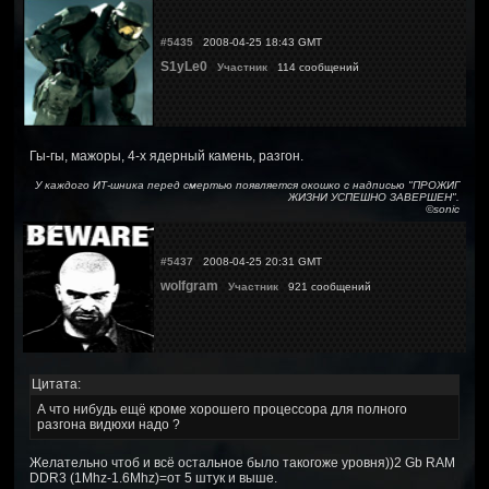
#5435
2008-04-25 18:43 GMT
S1yLe0
Участник
114 сообщений
Гы-гы, мажоры, 4-х ядерный камень, разгон.
У каждого ИТ-шника перед смертью появляется окошко с надписью "ПРОЖИГ
ЖИЗНИ УСПЕШНО ЗАВЕРШЕН".
©sonic
#5437
2008-04-25 20:31 GMT
wolfgram
Участник
921 сообщений
Цитата:
А что нибудь ещё кроме хорошего процессора для полного
разгона видюхи надо ?
Желательно чтоб и всё остальное было такогоже уровня))2 Gb RAM
DDR3 (1Mhz-1.6Mhz)=от 5 штук и выше.