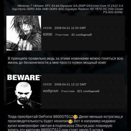
Windows 7 Ultimate SP1 64-bit;Gigabyte GA-Z68P-DS3;Intel Core I5 2310 3.6
Ggz;Hynix DDR3 4Gb AMD DDR3 4Gb;Gigabyte Radeon HD 7870 OC 2Gb,Crown
PS-600 600W.
#5338
2008-04-21 11:53 GMT
IGRIK
Участник
42 сообщений
В принципе правильно,ведь за этими новинками можно гоняться всю
жизнь до бесконечности,а мне просто нужен мощный комп
#5339
2008-04-21 12:12 GMT
wolfgram
Участник
921 сообщений
Тогда приобретай GeForce 8800GT\512
.Денег меньше истратиш,и
производительность будет нехилая
.Вот я например недавно
купил комп(конфиг смотри в подписи)за 28штук,шас планирую
купить эту карточку 8800GT\512,она стоит около 5 штук,а