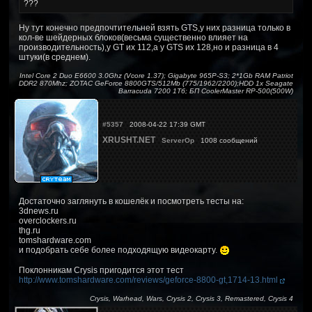
???
Ну тут конечно предпочтительней взять GTS,у них разница только в
кол-ве шейдерных блоков(весьма существенно влияет на
производительность),у GT их 112,а у GTS их 128,но и разница в 4
штуки(в среднем).
Intel Core 2 Duo E6600 3.0Ghz (Vcore 1.37); Gigabyte 965P-S3; 2*1Gb RAM Patriot
DDR2 870Mhz; ZOTAC GeForce 8800GTS/512Mb (775/1962/2200);HDD 1x Seagate
Barracuda 7200 1Тб; БП CoolerMaster RP-500(500W)
#5357
2008-04-22 17:39 GMT
XRUSHT.NET
ServerOp
1008 сообщений
Достаточно заглянуть в кошелёк и посмотреть тесты на:
3dnews.ru
overclockers.ru
thg.ru
tomshardware.com
и подобрать себе более подходящую видеокарту.
Поклонникам Crysis пригодится этот тест
http://www.tomshardware.com/reviews/geforce-8800-gt,1714-13.html
Crysis, Warhead, Wars, Crysis 2, Crysis 3, Remastered, Crysis 4