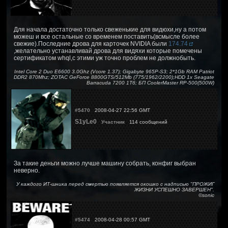
Для начала достаточно только свеженькие для видюхи,ну а потом
можеш и все остальные со временем поставить(всмысле более
свежие).Последние дрова для карточек NVIDIA были
174.74
,желательно устанавливай дрова для видяхи которые помечены
сертификатом whql,с этими уж точно проблем не должнобыть.
Intel Core 2 Duo E6600 3.0Ghz (Vcore 1.37); Gigabyte 965P-S3; 2*1Gb RAM Patriot
DDR2 870Mhz; ZOTAC GeForce 8800GTS/512Mb (775/1962/2200);HDD 1x Seagate
Barracuda 7200 1Тб; БП CoolerMaster RP-500(500W)
#5470
2008-04-27 22:56 GMT
S1yLe0
Участник
114 сообщений
За такие деньги можно лучше машину собрать, конфиг выбран
неверно.
У каждого ИТ-шника перед смертью появляется окошко с надписью "ПРОЖИГ
ЖИЗНИ УСПЕШНО ЗАВЕРШЕН".
©sonic
#5474
2008-04-28 00:57 GMT