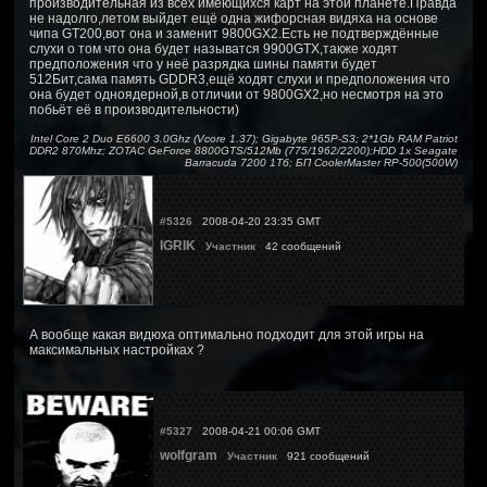
производительная из всех имеющихся карт на этой планете.Правда
не надолго,летом выйдет ещё одна жифорсная видяха на основе
чипа GT200,вот она и заменит 9800GX2.Есть не подтверждённые
слухи о том что она будет называтся 9900GTX,также ходят
предположения что у неё разрядка шины памяти будет
512Бит,сама память GDDR3,ещё ходят слухи и предположения что
она будет одноядерной,в отличии от 9800GX2,но несмотря на это
побьёт её в производительности)
Intel Core 2 Duo E6600 3.0Ghz (Vcore 1.37); Gigabyte 965P-S3; 2*1Gb RAM Patriot
DDR2 870Mhz; ZOTAC GeForce 8800GTS/512Mb (775/1962/2200);HDD 1x Seagate
Barracuda 7200 1Тб; БП CoolerMaster RP-500(500W)
#5326
2008-04-20 23:35 GMT
IGRIK
Участник
42 сообщений
А вообще какая видюха оптимально подходит для этой игры на
максимальных настройках ?
#5327
2008-04-21 00:06 GMT
wolfgram
Участник
921 сообщений