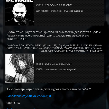
#5210
2008-04-15 20:11 GMT
wolfgram
Участник
921 сообщений
В этой теме будет вестись дисскусия обо всех видеокартах в целом.
(какая лучше всего подойдёт для......,какую мне лучше всего
выбрать...и т.п.)
Intel Core 2 Duo E6600 3.0Ghz (Vcore 1.37); Gigabyte 965P-S3; 2*1Gb RAM Patriot
DDR2 870Mhz; ZOTAC GeForce 8800GTS/512Mb (775/1962/2200);HDD 1x Seagate
Barracuda 7200 1Тб; БП CoolerMaster RP-500(500W)
#5294
2008-04-19 15:04 GMT
IGRIK
Участник
42 сообщений
А сколько примерно эта видюха будет стоить сама по себе ?
добавлено спустя 44 секунд(ы)
9800 GTX