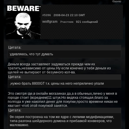
©sonic
#5396
2008-04-23 22:10 GMT
wolfgram
Участник
921 сообщений
Цитата:
удивляюсь, что тут думать
Деньги всегда заставляют задуматься прежде чем их
тратить,независимо от цены.Ну если конечно у тебя деньги из
щелей не выпирают от безумного кол-ва.
Цитата:
,нужно брать 8800GT т.к. цены на него неприлично упали
Это смотря где,в онлайн могазинах да,а в обычных,лично у меня в
городе стоит (всреднем)11 штук.Но видяха стоящая,благо за
полгода я уже накопил денег для покупки,просто времени никак не
хватает чтоб этой покупкой занятся.
Цитата:
9я серия построена на том же ядре с легкими модификациями,
типа разгона шейдерного домена и прибавкой конвееров, что
маловажно.