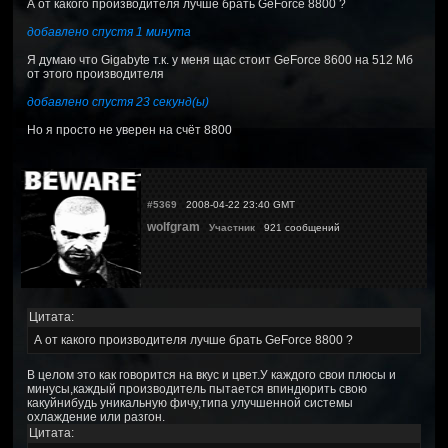
А от какого производителя лучше брать GeForce 8800 ?
добавлено спустя 1 минута
Я думаю что Gigabyte т.к. у меня щас стоит GeForce 8600 на 512 Мб
от этого производителя
добавлено спустя 23 секунд(ы)
Но я просто не уверен на счёт 8800
#5369
2008-04-22 23:40 GMT
wolfgram
Участник
921 сообщений
Цитата:
А от какого производителя лучше брать GeForce 8800 ?
В целом это как говорится на вкус и цвет.У каждого свои плюсы и
минусы,каждый производитель пытается впиндюрить свою
какуйнибудь уникальную фичу,типа улучшенной системы
охлаждение или разгон.
Цитата: