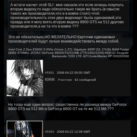
А кстати насчет этой SLI : мне сказали,что если хочешь покупать
вторую видюху,то надо обязательно такую же брать (в смысле
такого же производителя,что и в компе стоит) чтоб
производительность этих двух видеокарт была одинаковой,это
правда или я могу взять вторую видюху 8800 GTS на 512 другово
производителя,а не та что в компе ???
Это не обязательно,НО ЖЕЛАТЕЛЬНО.Карточки одинаковых
производителей будут лучше взаимодействовать между собой.
Intel Core 2 Duo E6600 3.0Ghz (Vcore 1.37); Gigabyte 965P-S3; 2*1Gb RAM Patriot
DDR2 870Mhz; ZOTAC GeForce 8800GTS/512Mb (775/1962/2200);HDD 1x Seagate
Barracuda 7200 1Тб; БП CoolerMaster RP-500(500W)
#5351
2008-04-22 00:00 GMT
IGRIK
Участник
42 сообщений
Ну тогда ещё один вопрос: существенна ли разница между GeForce
8800 GTS на 512 Мб и GeForce 8800 GT на те же 512 Мб ???
#5354
2008-04-22 12:09 GMT