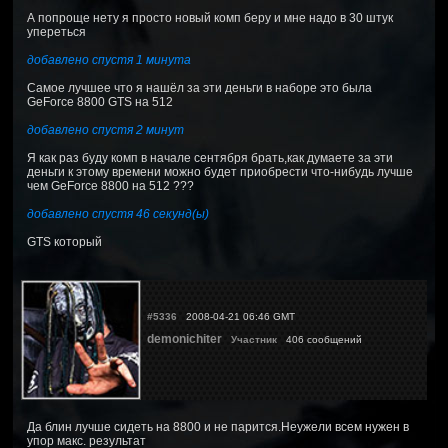
А попроще нету я просто новый комп беру и мне надо в 30 штук
упереться
добавлено спустя 1 минута
Самое лучшее что я нашёл за эти деньги в наборе это была
GeForce 8800 GTS на 512
добавлено спустя 2 минут
Я как раз буду комп в начале сентября брать,как думаете за эти
деньги к этому времени можно будет приобрести что-нибудь лучше
чем GeForce 8800 на 512 ???
добавлено спустя 46 секунд(ы)
GTS который
#5336
2008-04-21 06:46 GMT
demonichiter
Участник
406 сообщений
Да блин лучше сидеть на 8800 и не парится.Неужели всем нужен в
упор макс. результат