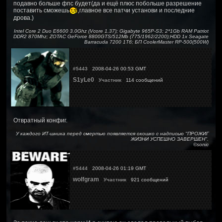
подавно больше фпс будет(да и ещё плюс побольше разрешение
поставить сможешь
,главное все патчи установи и последние
дрова.)
Intel Core 2 Duo E6600 3.0Ghz (Vcore 1.37); Gigabyte 965P-S3; 2*1Gb RAM Patriot
DDR2 870Mhz; ZOTAC GeForce 8800GTS/512Mb (775/1962/2200);HDD 1x Seagate
Barracuda 7200 1Тб; БП CoolerMaster RP-500(500W)
#5443
2008-04-26 00:53 GMT
S1yLe0
Участник
114 сообщений
Отвратный конфиг.
У каждого ИТ-шника перед смертью появляется окошко с надписью "ПРОЖИГ
ЖИЗНИ УСПЕШНО ЗАВЕРШЕН".
©sonic
#5444
2008-04-26 01:19 GMT
wolfgram
Участник
921 сообщений