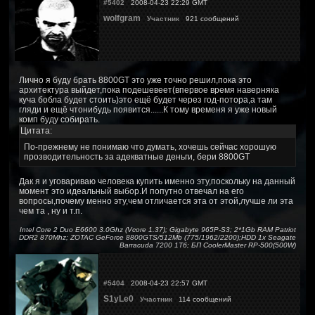
#5402
2008-04-23 22:29 GMT
wolfgram
Участник
921 сообщений
Лично я буду брать 8800GT это уже точно решил,пока это
архитектура выйдет,пока подешевеет(впервое время наверняка
куча бобла будет стоить)это ещё будет через год-потора,а там
гляди и ещё чтонибудь появится......К тому временя я уже новый
комп буду собирать.
Цитата:
По-прежнему не понимаю что думать, хочешь сейчас хорошую
прозводительность за адекватные деньги, бери 8800GT
Дак я и уговариваю человека купить именно эту,поскольку на данный
момент это идеальный выбор.И попутно отвечал на его
вопросы,почему менно эту,чем отличается эта от этой,лучше ли эта
чем та , ну и т.п.
Intel Core 2 Duo E6600 3.0Ghz (Vcore 1.37); Gigabyte 965P-S3; 2*1Gb RAM Patriot
DDR2 870Mhz; ZOTAC GeForce 8800GTS/512Mb (775/1962/2200);HDD 1x Seagate
Barracuda 7200 1Тб; БП CoolerMaster RP-500(500W)
#5404
2008-04-23 22:57 GMT
S1yLe0
Участник
114 сообщений