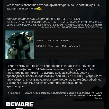
Усовершенствованная старая архитектура чипа не самый удачный
вариант,эт я согласен
.
отредактировал(а) wolfgram: 2008-04-23 22:22 GMT
Intel Core 2 Duo E6600 3.0Ghz (Vcore 1.37); Gigabyte 965P-S3; 2*1Gb RAM Patriot
DDR2 870Mhz; ZOTAC GeForce 8800GTS/512Mb (775/1962/2200);HDD 1x Seagate
Barracuda 7200 1Тб; БП CoolerMaster RP-500(500W)
#5398
2008-04-23 22:19 GMT
S1yLe0
Участник
114 сообщений
Я брал зимой за 11к, но то хорошо прокачаная карта, сейчас же
средний референс с 512мб памяти можно за 7-8к достать. По-
прежнему не понимаю что думать, хочешь сейчас хорошую
прозводительность за адекватные деньги, бери 8800GT, устраивает
производительность/пока недостаточно денег, зачем брат ьфуфло,
у которог оиндексы только поменялись, подожди новой
архитектуры.
У каждого ИТ-шника перед смертью появляется окошко с надписью "ПРОЖИГ
ЖИЗНИ УСПЕШНО ЗАВЕРШЕН".
©sonic