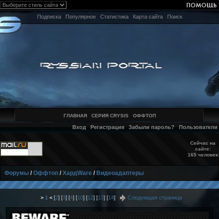
Подписка
Популярное
Статистика
Карта сайта
Поиск
ГЛАВНАЯ
СЕРИЯ CRYSIS
ОФФТОП
Вход
Регистрация
Забыли пароль?
Пользователи
Сейчас на
сайте:
165 человек
Форумы
/
Оффтоп
/
ХардWare
/
Видеоадаптеры
>
1
<
[
2
] [
3
] [
4
] [
10
] [
12
] [
13
] [
14
]
Следующая страница