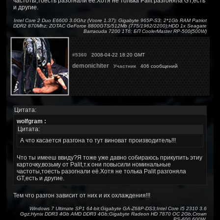
частоты,тоесть разогнали её.Хотя не толька Palit разгоняла GT,есть
и другие.
Intel Core 2 Duo E6600 3.0Ghz (Vcore 1.37); Gigabyte 965P-S3; 2*1Gb RAM Patriot
DDR2 870Mhz; ZOTAC GeForce 8800GTS/512Mb (775/1962/2200);HDD 1x Seagate
Barracuda 7200 1Тб; БП CoolerMaster RP-500(500W)
#5360
2008-04-22 18:20 GMT
demonichiter
Участник
406 сообщений
Цитата:
wolfgram :
Цитата:
А что касается разгона то тут виноват производитель!!!
Что ты имееш ввиду?Я тоже уже давно собираюсь прикупить этиу
карточку,возьму от Palit,т.к они повысили номинальные
частоты,тоесть разогнали её.Хотя не толька Palit разгоняла
GT,есть и другие.
Тем что разгон зависит от них и их охлаждения!!!
Windows 7 Ultimate SP1 64-bit;Gigabyte GA-Z68P-DS3;Intel Core I5 2310 3.6
Ggz;Hynix DDR3 4Gb AMD DDR3 4Gb;Gigabyte Radeon HD 7870 OC 2Gb,Crown
PS-600 600W.