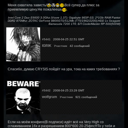
Меня охватила зависть!
Всё супер,да плюс за
приемлимую цену.Не пожалеешь
.
Intel Core 2 Duo E6600 3.0Ghz (Vcore 1.37); Gigabyte 965P-S3; 2*1Gb RAM Patriot
DDR2 870Mhz; ZOTAC GeForce 8800GTS/512Mb (775/1962/2200);HDD 1x Seagate
Barracuda 7200 1Тб; БП CoolerMaster RP-500(500W)
#5441
2008-04-25 22:51 GMT
IGRIK
Участник
42 сообщений
Спасибо, думаю CRYSIS пойдёт на ура, тока на каких требованиях ?
#5442
2008-04-25 23:29 GMT
wolfgram
Участник
921 сообщений
Если на моём конфиге(В подписи) идёт всё на Very High со
сглаживанием 16х и разрешением 800*600 20-25фпс!!!То у тебя и