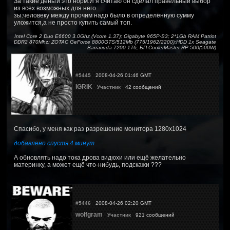
За такие деньги это норм.И я считаю он сделал правельный выбор
из всех возможных для него.
зы:человеку между прочим надо было в определённую сумму
уложится,а не просто купить самый топ.
Intel Core 2 Duo E6600 3.0Ghz (Vcore 1.37); Gigabyte 965P-S3; 2*1Gb RAM Patriot
DDR2 870Mhz; ZOTAC GeForce 8800GTS/512Mb (775/1962/2200);HDD 1x Seagate
Barracuda 7200 1Тб; БП CoolerMaster RP-500(500W)
#5445
2008-04-26 01:46 GMT
IGRIK
Участник
42 сообщений
Спасибо, у меня как раз разрешение монитора 1280х1024
добавлено спустя 4 минут
А обновлять надо тока дрова видюхи или ещё желательно
материнку, а может ещё что-нибудь, подскажи ???
#5446
2008-04-26 02:20 GMT
wolfgram
Участник
921 сообщений