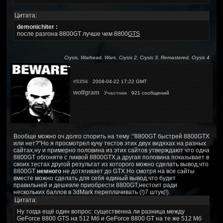
Цитата:
demonichiter :
после разгона 8800GT лучше чем 8800
GTS
Crysis, Warhead, Wars, Crysis 2, Crysis 3, Remastered, Crysis 4
#5356
2008-04-22 17:22 GMT
wolfgram
Участник
921 сообщений
Вообще можно оч долго спорить на тему :"8800GT быстрей 8800GTX
или нет?"Но я просмотрел кучу тестов этих двух видяхах на разных
сайтах,ну и примерно половина из этих сайтов утверждают что одна
8800GT обгоняте с ликвой 8800GTX,а другая половина показывает в
своих тестах другой результат из которого можно сделать вывод,что
8800GT
немного
не дотягивает до GTX.Но смотря на все сайты
вместе можно сделать для себя единый вывод,что будет
правильней и дешевле приобрести 8800GT,нестоит ради
нескольких баллов в 3dMark переплачивать (!)7 штук(!).
Цитата:
Ну тогда ещё один вопрос: существенна ли разница между
GeForce 8800 GTS на 512 Мб и GeForce 8800 GT на те же 512 Мб