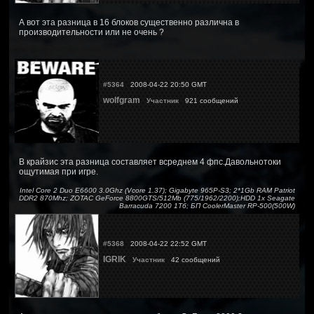
А вот эта разница в 16 блоков существенно различна в
производительности или не очень ?
#5364
2008-04-22 20:50 GMT
wolfgram
Участник
921 сообщений
В крайзис эта разница составляет всреднем 4 фпс.Давольнотоки
ощутимая при игре.
Intel Core 2 Duo E6600 3.0Ghz (Vcore 1.37); Gigabyte 965P-S3; 2*1Gb RAM Patriot
DDR2 870Mhz; ZOTAC GeForce 8800GTS/512Mb (775/1962/2200);HDD 1x Seagate
Barracuda 7200 1Тб; БП CoolerMaster RP-500(500W)
#5368
2008-04-22 22:52 GMT
IGRIK
Участник
42 сообщений