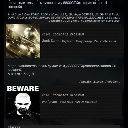
производительность лучше чем у 8800GTX(которая стоит 14
косарей).
Intel Core 2 Duo E6600 3.0Ghz (Vcore 1.37); Gigabyte 965P-S3; 2*1Gb RAM Patriot
DDR2 870Mhz; ZOTAC GeForce 8800GTS/512Mb (775/1962/2200);HDD 1x Seagate
Barracuda 7200 1Тб; БП CoolerMaster RP-500(500W)
#5342
2008-04-21 15:54 GMT
Jack Dann
CryTeam: Модератор
249 сообщений
а производительность лучше чем у 8800GTX(которая стоит 14
косарей).
А вот это бред.!!
ПришЁл...Выжил...Победил...
#5344
2008-04-21 16:58 GMT
wolfgram
Участник
921 сообщений
Цитата: