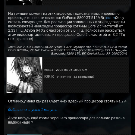
На текущий момент из этих видеокарт однозначным лидером по
производительности является GeForce 8800GT 512MB(
тест
)Хочу
сказать следующее. Для реализации заложенных в эти видеокарты
возможностей необходим процессор хотя-бы Core 2 с частотой от
2,33 ГГц, Athlon 64 X2 с частотой от 3,0 ГГц. Полностью раскрыться
этим видеокартам позволит процессор Core 2 с частотой от 3,2 ГГц
(т.е. в разгоне).
Intel Core 2 Duo E6600 3.0Ghz (Vcore 1.37); Gigabyte 965P-S3; 2*1Gb RAM Patriot
DDR2 870Mhz; ZOTAC GeForce 8800GTS/512Mb (775/1962/2200);HDD 1x Seagate
Barracuda 7200 1Тб; БП CoolerMaster RP-500(500W)
#5434
2008-04-25 18:08 GMT
IGRIK
Участник
42 сообщений
Отлично,у меня как раз будет 4-ёх ядерный процесоор стоять на 2,4
добавлено спустя 1 минута
А что нибудь ещё кроме хорошего процессора для полного разгона
видюхи надо ?