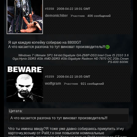
#5358
2008-04-22 18:01 GMT
demonichiter
Участник
406 сообщений
Я щя каждую копейку собираю на 8800GT
А что касается разгона то тут виноват производитель!!!
Windows 7 Ultimate SP1 64-bit;Gigabyte GA-Z68P-DS3;Intel Core I5 2310 3.6
Ggz;Hynix DDR3 4Gb AMD DDR3 4Gb;Gigabyte Radeon HD 7870 OC 2Gb,Crown
PS-600 600W.
#5359
2008-04-22 18:05 GMT
wolfgram
Участник
921 сообщений
Цитата:
А что касается разгона то тут виноват производитель!!!
Что ты имееш ввиду?Я тоже уже давно собираюсь прикупить этиу
карточку,возьму от Palit,т.к они повысили номинальные