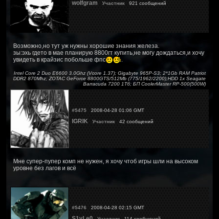
wolfgram
Участник
921 сообщений
Возможно,но тут уж нужны хорошие знания железа.
зы:эхь гдето в мае планирую 8800гт купить,не могу дождаться,и хочу
увидеть в крайзис побольше фпс
.
Intel Core 2 Duo E6600 3.0Ghz (Vcore 1.37); Gigabyte 965P-S3; 2*1Gb RAM Patriot
DDR2 870Mhz; ZOTAC GeForce 8800GTS/512Mb (775/1962/2200);HDD 1x Seagate
Barracuda 7200 1Тб; БП CoolerMaster RP-500(500W)
#5475
2008-04-28 01:06 GMT
IGRIK
Участник
42 сообщений
Мне супер-пупер комп не нужен, я хочу чтоб игры шли на высоком
уровне без лагов и всё
#5476
2008-04-28 02:15 GMT
S1yLe0
Участник
114 сообщений