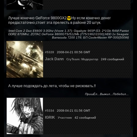
Лучше конечно GeForce 9800GX2
Ну если конечно денег
предастаточно,стоит эта прелесть в районе 20 штук.
Intel Core 2 Duo E6600 3.0Ghz (Vcore 1.37); Gigabyte 965P-S3; 2*1Gb RAM Patriot
DDR2 870Mhz; ZOTAC GeForce 8800GTS/512Mb (775/1962/2200);HDD 1x Seagate
Barracuda 7200 1Тб; БП CoolerMaster RP-500(500W)
#5328
2008-04-21 00:56 GMT
Jack Dann
CryTeam: Модератор
249 сообщений
А лучше подождать до лета, чтобы не рисковать.!!
ПришЁл...Выжил...Победил...
#5334
2008-04-21 01:56 GMT
IGRIK
Участник
42 сообщений