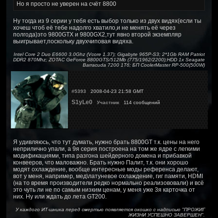
Но я просто не уверен на счёт 8800
Ну тогда из 9 серии у тебя есть выбор только из двух видях(если ты
хочеш чтоб её тебе надолго хватило,и не менять её через
полгода)это 9800GTX и 9800GX2,тут явно второй экземпляр
выигрывает,поскольку двухчиповая видяха.
Intel Core 2 Duo E6600 3.0Ghz (Vcore 1.37); Gigabyte 965P-S3; 2*1Gb RAM Patriot
DDR2 870Mhz; ZOTAC GeForce 8800GTS/512Mb (775/1962/2200);HDD 1x Seagate
Barracuda 7200 1Тб; БП CoolerMaster RP-500(500W)
#5393
2008-04-23 21:58 GMT
S1yLe0
Участник
114 сообщений
Я удивляюсь, что тут думать, нужно брать 8800GT т.к. цены на него
неприлично упали, а 9я серия построена на том же ядре с легкими
модификациями, типа разгона шейдерного домена и прибавкой
конвееров, что маловажно. Брать нужно Палит, т.к. они хорошо
модят охлаждение, вообще интересные моды референса делают,
вот у меня, например, мед\латуневое охлаждение, гиг памяти, HDMI
(на то время производители редко нормально реализововали) и всё
это чуть ли не по самым низким ценам, у меня уже 3я карточка от
них. Ну или ждать до лета GT200.
У каждого ИТ-шника перед смертью появляется окошко с надписью "ПРОЖИГ
ЖИЗНИ УСПЕШНО ЗАВЕРШЕН".