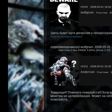
#5530
2008-05-01 18:04
wolfgram
Участник
92
Здесь будет идти дискуссия о процессорах
Faq по процессорам
отредактировал(а) wolfgram: 2008-05-01 
Intel Core 2 Duo E6600 3.0Ghz (Vcore 1.37
#5532
2008-05-01 20:05
Anderson
Участник
14
Товарищи!!! Помогите пожалуйста!!! Хочу к
монстры не целесообразно. Может на сего
пожалуйста.