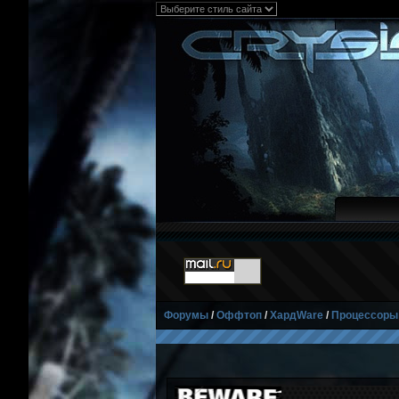
Форумы
/
Оффтоп
/
ХардWare
/
Процессоры