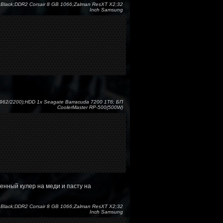
Black;DDR2 Corsair 8 GB 1066;Zalman ResXT X2;32
Inch Samsung
1962/2200);HDD 1x Seagate Barracuda 7200 1Тб; БП
CoolerMaster RP-500(500W)
енный кулер на меди и пасту на
Black;DDR2 Corsair 8 GB 1066;Zalman ResXT X2;32
Inch Samsung