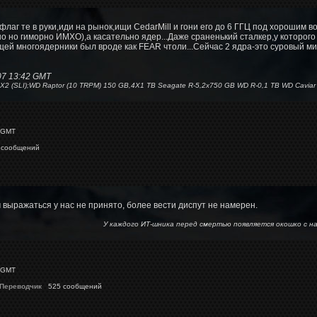
флаг те в руки,иди на рынок,ищи CedarMill и гони его до 6 ГГЦ под хорошим в
но гиморно ИМХО),а касательно ядер...Даже сраненький сталкер,у которого н
й многоядерники был вроде как FEAR чтоли...Сейчас 2 ядра-это суровый ми
07 13:42 GMT
X2 (SLI);WD Raptor (10 TRPM) 150 GB,4X1 TB Seagate R-5,2x750 GB WD R-0,1 TB WD Caviar 
 GMT
 сообщений
выражаться у нас не принято, более вести диспут не намерен.
У каждого ИТ-шника перед смертью появляется окошко 
 GMT
 Переводчик
525 сообщений