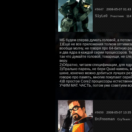
#5647
2008-05-07 01:43
S1yLe0
Участник
114
МБ будем сперва думать головой, а потом 
1)Ещё не все приложения толком оптимизи
вообще молчу, не говоря про 64-битную р
и два ядра в каждой серии процессоров. Т
так что думайте головой, товарищи, не сле
веру.
2)Обратно, читаем спецификации, для ядр
3)Прально парень, не бери Quad-камень, 
шине, конечно можно добиться лучшех рез
говорю про память, многие покупают серий
4)В простое Core2 процессоры естествен
УЧИМ МАТ. ЧАСТЬ, потом уже советуем вс
#5650
2008-05-07 13:35
Dr.Freeman
CryTeam: