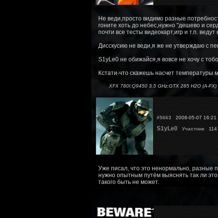
Не веди,просто видимо разные потребност
гоните хоть до небес,нужно "дешево и сер
почти все тесты видеокарт,игр и т.п. веду
Дисскусию не веди,я же не утверждаю с пен
S1yLe0 не обижайся,я вовсе не хочу с тобо
Кстати-что скажешь насчет температуры м
XFX 780I;Q9450 3.5 GHz;GTX 285 H2O (A-FX) 
#5663
2008-05-07 16:21
S1yLe0
Участник
114
Уже писал, что это ненормально, разные п
нужно опытным путём выяснять так ли это
такого быть не может.