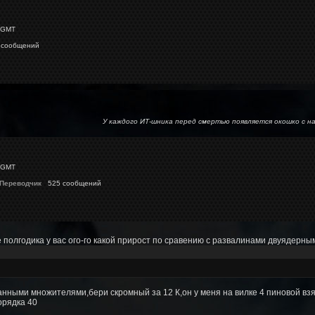
 GMT
 сообщений
У каждого ИТ-шника перед смертью появляется окошко 
 GMT
 Переводчик
525 сообщений
 полгодика у вас ого-го какой прирост по сравению с развалинами двуядерным
анными множителями,бери скромный за 12 К,он у меня на вилке 4 пиновой взял
орядка 40