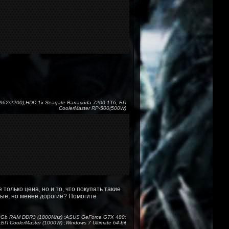
1962/2200);HDD 1x Seagate Barracuda 7200 1Тб; БП
CoolerMaster RP-500(500W)
только цена, но и то, что покупать такие
ные, но менее дорогие? Помогите
 ;8Gb RAM DDR3 (1800Mhz) ;ASUS GeForce GTX 480;
БП CoolerMaster (1000W) ;Windows 7 Ultimate 64-bit