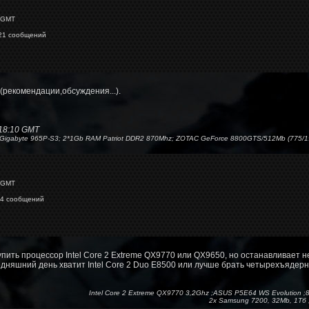
 GMT
1 сообщений
(рекомендации,обсуждения...).
18:10 GMT
); Gigabyte 965P-S3; 2*1Gb RAM Patriot DDR2 870Mhz; ZOTAC GeForce 8800GTS/512Mb (775/
 GMT
 сообщений
упить процессор Intel Core 2 Extreme QX9770 или QX9650, но останавливает не 
дняшний день хватит Intel Core 2 Duo E8500 или лучше брать четырехъядер
Intel Core 2 Extreme QX9770 3,2Ghz ;ASUS P5E64 WS Evolution
2x Samsung 7200, 32Mb, 1Тб ;