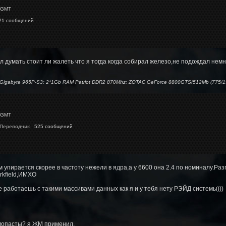
 GMT
1 сообщений
ал думать стоит ли жалеть что я тогда когда собирал железо,не подождал нем
); Gigabyte 965P-S3; 2*1Gb RAM Patriot DDR2 870Mhz; ZOTAC GeForce 8800GTS/512Mb (775/
 GMT
 Переводчик
525 сообщений
 упирается скорее в частоту нежели в ядра,а у 6600 она 2.4 по номиналу.Разг
rkfield,ИМХО
не работаешь с такими массивами данных как я и у тебя нету РЭЙД системы)))
рмопасты? я ЖМ применил.