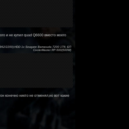
ного и не купил quad Q6600 вместо моего
1962/2200);HDD 1x Seagate Barracuda 7200 1Тб; БП
CoolerMaster RP-500(500W)
он конечно никто не отменял,но вот какие