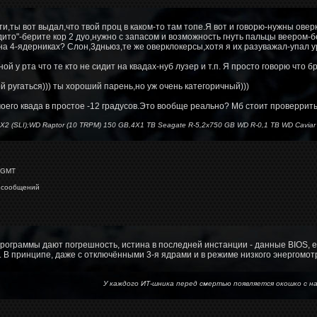
и,ты вот выдал,что твой проц в каком-то там топе.Я вот и говорю-нужны ов
дито"-берите кор 2 дуо,нужно с запасом и возможность гнуть пальцы веером-б
т на 4-ядерниках? Слон,3дньюз,те же оверклокерсы,хотя я их разуважал-упал у
ой у рта что те кто не сидит на квадах-нуб лузер и т.п. Я просто говорю что 
й ругаться))) ты хороший парень,но уж очень категоричный)))
оего квада в простое -12 градусов.Это вообще реально? Мб стоит проверрит
X2 (SLI);WD Raptor (10 TRPM) 150 GB,4X1 TB Seagate R-5,2x750 GB WD R-0,1 TB WD Caviar 
 GMT
 сообщений
рограммы дают погрешность, истина в последней инстанции - данные BIOS, е
. В принципе, даже с отключёнными 3-я ядрами и в режиме низкого энергом
У каждого ИТ-шника перед смертью появляется окошко 