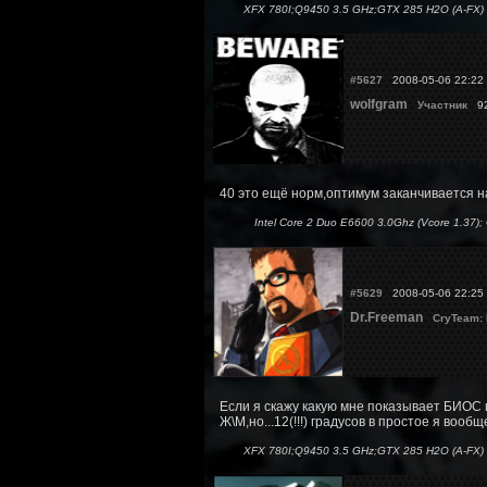
XFX 780I;Q9450 3.5 GHz;GTX 285 H2O (A-FX) 
#5627
2008-05-06 22:22
wolfgram
Участник
92
40 это ещё норм,оптимум заканчивается на
Intel Core 2 Duo E6600 3.0Ghz (Vcore 1.37
#5629
2008-05-06 22:25
Dr.Freeman
CryTeam:
Если я скажу какую мне показывает БИОС 
Ж\М,но...12(!!!) градусов в простое я вооб
XFX 780I;Q9450 3.5 GHz;GTX 285 H2O (A-FX) 