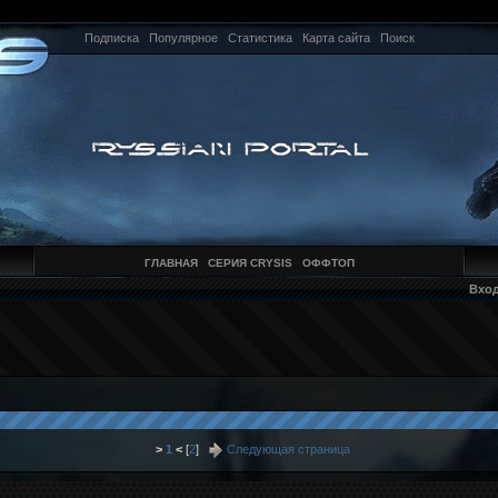
Подписка
Популярное
Статистика
Карта сайта
Поиск
ГЛАВНАЯ
СЕРИЯ CRYSIS
ОФФТОП
Вхо
>
1
<
[
2
]
Следующая страница