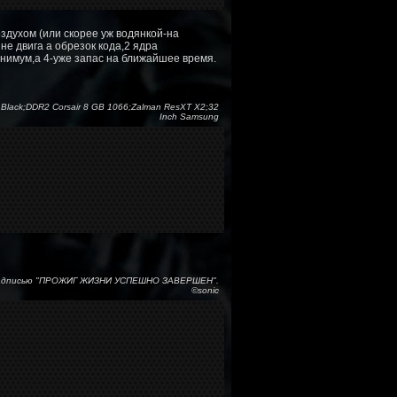
оздухом (или скорее уж водянкой-на
е двига а обрезок кода,2 ядра
нимум,а 4-уже запас на ближайшее время.
Black;DDR2 Corsair 8 GB 1066;Zalman ResXT X2;32
Inch Samsung
с надписью "ПРОЖИГ ЖИЗНИ УСПЕШНО ЗАВЕРШЕН".
©sonic