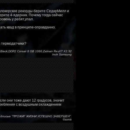
ерклокерские рекорды-берите СедарМилл и
ерите 4-ядерник. Почему тогда сейчас
ровень у ребят,упал.
брать квад в принципе-оправданно.
ь термодатчики?
Black;DDR2 Corsair 8 GB 1066;Zalman ResXT X2;32
Inch Samsung
сли они тоже дают 12 градусов, значит
отребления с воздушным охлаждением
с надписью "ПРОЖИГ ЖИЗНИ УСПЕШНО ЗАВЕРШЕН".
©sonic