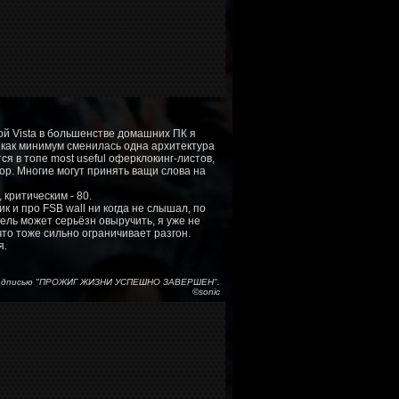
й Vista в большенстве домашних ПК я
 как минимум сменилась одна архитектура
я в топе most useful оферклокинг-листов,
сор. Многие могут принять ващи слова на
критическим - 80.
 и про FSB wall ни когда не слышал, по
ль может серьёзн овыручить, я уже не
то тоже сильно ограничивает разгон.
я.
с надписью "ПРОЖИГ ЖИЗНИ УСПЕШНО ЗАВЕРШЕН".
©sonic