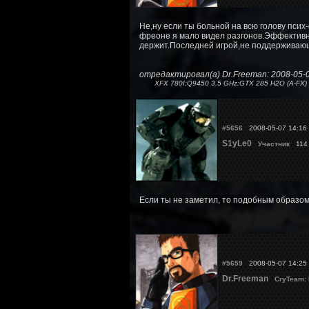
Не,ну если ты больной на всю голову псих-
фреоне я мало видел разгонов.Эффективно 
держит.Последней игрой,не поддерживающе
отредактировал(а) Dr.Freeman: 2008-05-
XFX 780I;Q9450 3.5 GHz;GTX 285 H2O (A-FX) 
#5656
2008-05-07 14:16
S1yLe0
Участник
114
Если ты не заметил, то подобным образом 
#5659
2008-05-07 14:25
Dr.Freeman
CryTeam: