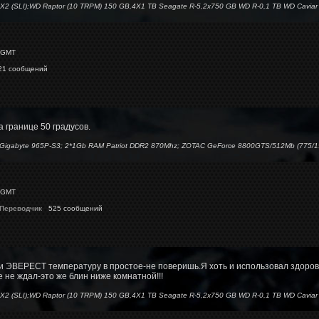
X2 (SLI);WD Raptor (10 TRPM) 150 GB,4X1 TB Seagate R-5,2x750 GB WD R-0,1 TB WD Caviar 
 GMT
1 сообщений
 границе 50 градусов.
); Gigabyte 965P-S3; 2*1Gb RAM Patriot DDR2 870Mhz; ZOTAC GeForce 8800GTS/512Mb (775/
 GMT
 Переводчик
525 сообщений
и ЭВЕРЕСТ температуру в простое-не поверишь.Я хоть и использовал здоров
ще не ждал-это же блин ниже комнатной!!!
X2 (SLI);WD Raptor (10 TRPM) 150 GB,4X1 TB Seagate R-5,2x750 GB WD R-0,1 TB WD Caviar 