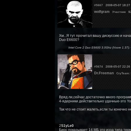
#5667
2008-05-07 18:27
wolfgram
Участник
92
Хм...Я тут прочитал вашу дискуссию и нач
Duo E6600?
Intel Core 2 Duo E6600 3.0Ghz (Vcore 1.37
#5674
2008-05-07 22:26
Dr.Freeman
CryTeam:
Вряд ли,сейчас достаточно много программ
4-ядерники действительно удачные-это Yo
Так что не стоит жалеть,если ты конечно 
2
S1yLe0
Биос показывает 14.МБ это изза типа те