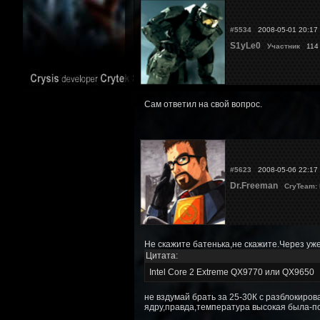
#5534
2008-05-01 20:17
S1yLe0
Участник
114
Сам ответил на свой вопрос.
#5623
2008-05-06 22:17
Dr.Freeman
CryTeam:
Не скажите батенька,не скажите.Через уже
Цитата:
Intel Core 2 Extreme QX9770 или QX9650
не вздумай брать за 25-30К с разблокиров
ядру,правда,температура высокая была-п