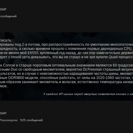
 GMT
 сообщений
писать:
рованы под 2-а потока, про распространённость по-умолчанию многопоточно
азрядность, а сколько времени прошло с появления первых двухядерных CPU,
ем не менее мой E6550, купленный год назад, до сих пор замечательно держитс
дует с пеной урта доказывать, что вы не страус и не зря купили Quad-процес
а Conroe и старше пороговым оптимальным значением являются 60 градусов, 
возьми Duo со свободным множителем, вероятно Dr.Freeman страшный везунчик
ультатов, но в случае с невозможностью наращивания частоты шины, множите
ные DDRII800 модели, способные работать, от силы на 1020-1060 частотах, ч
ным образом занижают множитель и вольтаж, естественно температура низка
якое.
У каждого ИТ-шника перед смертью появляется окошко 
 GMT
 Переводчик
525 сообщений