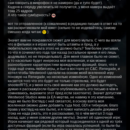
сам говорить в микрофон я не намерен (да и тупо будет).
Кадров в секунду увеличить не получится, у меня камера выдаёт
тока 25 кадров.
А что такое сумбурность?
вот то отправленное (к сожалению) в редакцию письмо в ответ на то
как раскритиковали мой южет (сильно то не издевайтесь, самому
смешно когда читаю
):
Значит вам не понравился сюжет для моего мульта. С чего вы взяли
что в фильмах и в играх могут быть штампы и бред, а у
любительского мульта этого не должно быть? Тем более учитывая,
то что я сочинил его года три назад (остальное время я его лишь
додумывал, но не переделывал). Для меня главное было не сюжет,
а то насколько будет инересна моя вселенная, и как можно
разнообранее характеристики враждующих фракций, благо, что я
тогда ещё очень любил игры, и был в восторге от C&C: Renegade, и
хотел чтобы Westwood сделали на основе моей вселенной игру
похожую на Renegade, но несколько изменёную. Одно из изменений
касается того что это будет не только стрелялка, это будет
shooter/RTS, и у меня есть своё мнение как это должно выглядеть,
думаю я расскажу(если будете опубликовывать это письмо в чём я
сомневаюсь, вырежите этот бред если захотеите). Значит допустим
Westwood Studios жива (а ЕА мертва, не навижу я эту компанию,
нада же было Вэствуд с ней связатся), в основу взята моя
вселенная (можно даже добавить туда Nod, GDI и тибериум, благо
права у вэствуд на них были), и я помог написать дизайн документ
(тока не нада ржать, это я рассказываю, то о чём мечтал 3 года
назад, щас у меня совсем другие мечты). Значит об одиночной игре:
Игрок начинает как рядовой который подсоединился к одной из трёх
доступных фракций (если бы игра оказалась успешной, то были бы
дополнения, позволяющие играть и за другие фракции), сначала