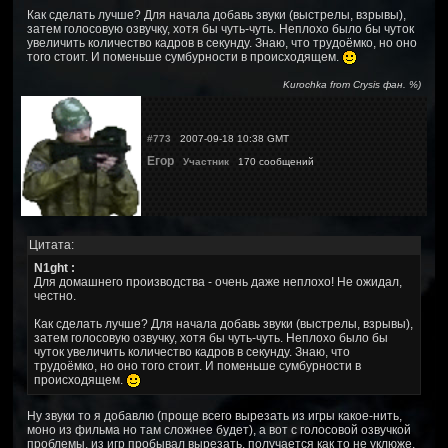
Как сделать лучше? Для начала добавь звуки (выстрелы, взрывы),
затем голосовую озвучку, хотя бы чуть-чуть. Неплохо было бы чуток
увеличить количество кадров в секунду. Знаю, что трудоёмко, но оно
того стоит. И поменьше сумбурности в происходящем.
Kurochka from Crysis фан. %)
#773
2007-09-18 10:38 GMT
Егор
Участник
170 сообщений
Цитата:
N1ght :
Для домашнего производства - очень даже неплохо! Не ожидал,
честно.
Как сделать лучше? Для начала добавь звуки (выстрелы, взрывы),
затем голосовую озвучку, хотя бы чуть-чуть. Неплохо было бы
чуток увеличить количество кадров в секунду. Знаю, что
трудоёмко, но оно того стоит. И поменьше сумбурности в
происходящем.
Ну звуки то я добавлю (проще всего вырезать из игры какое-нить,
моно из фильма но там сложнее будет), а вот с голосовой озвучкой
проблемы, из игр пробывал вырезать, получается как то не уклюже,