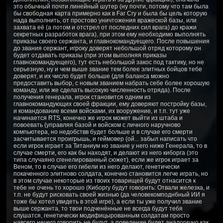
это обычный почти линейный шутер (ну почти, потому что там была
бы свободная карта примерно как в Far Cry и была бы цель которую
нада выполнить, от простово уничтожения вражеской базы, или
захвата её (а потом и отстрел от последних сил врага) до кражи
секретных разработок врага), при этом ему необходимо выполнять
приказы своего сержанта, и главнокомандуещего. После повышения
до звания сержант, игроку доверят небольшой отряд которому он
будет отдавать приказы (при этом выполняя приказы
главнокомандуещего), тут есть небольшой закос под тактику, но не
серьезную, ну и чем выше звание тем более элитных бойцов тебе
доверят, и их число будет больше (для баланса можно
предоставить выбор, с новым званием набрать себе более хорошую
команду, или же сделать высокую численность отряда). После
получения генерала, игрок становится одним из
главнокомандующих своей фракции, ему доверяют постройку базы,
и командование всеми войсками, их вооружение, и т.п. тут уже
начинается RTS, конечно же игрок может выйти из штаба и
повоевать (управляя базой и войском с личного наручново
компьютера, но недобствв будет больше и в случае его смерти
засчитывается проигрышь, и геймовер (ой... забыл написать что
если игрок играет за Титаниум но звание у него ниже Генерала, то в
случае смерти, его как бы находят, и делают из него киборга (это
типа случаяно сгенелированный сюжет), если же игрок играет за
Веном, то в случае его гибели из него делают, генетически
покаченного элитново солдата, конечно становится легче играть, но
в этом случае некоторые из твоих товарищей будут отнасится к
тебе не очень то хорошо (Киборгу будут говорить: Отвали железка, и
т.п. не будут рисковать своей жизнью (да человекомподнбный ИИ я
тоже бы хотел увидеть в этой игре), а если ты уже получил звание
выше сержанта, то твои подченённые не всегда будут тебя
слушатся, генетически модифицырованным солдатам просто
навсего нечего говорить не будут, а поведение будет аналогично как