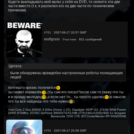
будете выкладывать мой мульт у себя на DVD, то склеите эти две
части вместе (т.к. я распилил его на две части по техническим
причинам)
#701
2007-09-17 20:57 GMT
wolfgram
Участник
921 сообщений
Цитата:
были обнаружены враждебно настроенные роботы похищающие
людей
почтишто кризис получился
зы:сюжет нормалёк
,(ты сам его писал?)если сам то скажу что ты
и в правду молодец
,а если нет то... ты просто удалец
(в смысли
что ты всё найдешь что тебе нужно
)
Intel Core 2 Duo E6600 3.0Ghz (Vcore 1.37); Gigabyte 965P-S3; 2*1Gb RAM Patriot
DDR2 870Mhz; ZOTAC GeForce 8800GTS/512Mb (775/1962/2200);HDD 1x Seagate
Barracuda 7200 1Тб; БП CoolerMaster RP-500(500W)
#703
2007-09-17 20:58 GMT