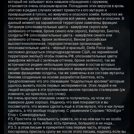
который не забывает всех навыков обращения с оружием,
становится очень опасным врагом. Попадание этих вирусов в кровь
убитово в редких случаях может привести к его мутации и
превращения в тупого, но живучего и опасного зомби. Кибертех же
постепенно делает своих киборгов всё умнее, живучее и опаснее. В
данный момент на заражённой территории замечены фракции:
Титаниум (опознавательные цвета - камуфляж серого или
зелённого оттенков, броня синего или серого), Кибертех, Биотех,
солдаты РФ (опознавательные цвета - камуфляж синего или
зелённого оттенка, броня зелённого), Веном (российская
высокотехнологичная, террористическая организация,
опознавательные цвета - чёрный и красный), Delta Force (как
несложно догадаться спецподразделение США, на заражённой
территории якобы(!) чтобы помочь РФ, опознавательные цвета:
камуфляж жёлтый с зелёным оттенка, броня зелёного), так же
встречаются редкие небольшие группировки в состав которых
входят бывшие жители отказавшиеся эвакуироватся, брошенные
своими фракциями солдаты, так же замечены в их составе мутанты
Венома созданные на основе разработок Биотеха, есть
предположение что это сбежавшие "подопытные кролики" которым
удалось выжить после первых экспериментов. Этих людей и не
людей входящих в эти группировки многие прозвали сталкерами (уж
извините, но приелось это слово).
Не очень краткое описание сюжета получилось, ну чтож это
наверное даже хорошо. Надеюсь что вам понравится и вы
посоветуете, что можно сделать ещё в этом мульте, что и как лучше
сделать, а что вообще подругому. С уважением Сорокин "40inEgor "
Егор г. Североуральск
P.S. Простите за банальность сюжета, но я на нём как то не особо
зацикливался, есть война, есть причина, большего и не нада...
P.S.S. в этом письме я прикрепил тока первую часть, вторую
постараюсь прислать сразу же после этого письма, надеюсь если вы