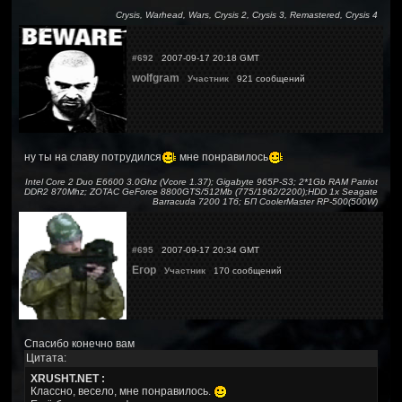
Crysis, Warhead, Wars, Crysis 2, Crysis 3, Remastered, Crysis 4
#692
2007-09-17 20:18 GMT
wolfgram
Участник
921 сообщений
ну ты на славу потрудился
мне понравилось
Intel Core 2 Duo E6600 3.0Ghz (Vcore 1.37); Gigabyte 965P-S3; 2*1Gb RAM Patriot
DDR2 870Mhz; ZOTAC GeForce 8800GTS/512Mb (775/1962/2200);HDD 1x Seagate
Barracuda 7200 1Тб; БП CoolerMaster RP-500(500W)
#695
2007-09-17 20:34 GMT
Егор
Участник
170 сообщений
Спасибо конечно вам
Цитата:
XRUSHT.NET :
Классно, весело, мне понравилось.