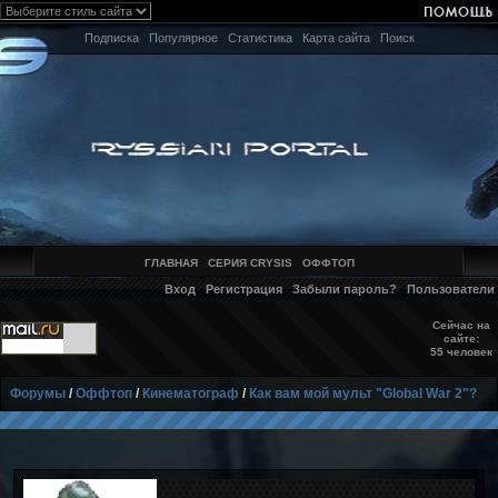
Подписка
Популярное
Статистика
Карта сайта
Поиск
ГЛАВНАЯ
СЕРИЯ CRYSIS
ОФФТОП
Вход
Регистрация
Забыли пароль?
Пользователи
Сейчас на
сайте:
55 человек
Форумы
/
Оффтоп
/
Кинематограф
/
Как вам мой мульт "Global War 2"?