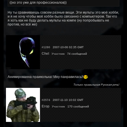
((но это уже для профессионалов))
Ну ты сравниваешь совсем разные вещи. Эти мульты это моё хобби,
и я не хочу чтобы моё хобби было связанно с компьютером. Так что
я хоть как не буду делать мульты на компе (ну попробывать не
против, но всё же)
#1280
2007-10-06 02:35 GMT
Chel
Участник
74 сообщений
Анимированна праикольна! Мну панравилась!!
Только правильная Русская речь!
#2574
2007-11-10 10:02 GMT
Егор
Участник
170 сообщений