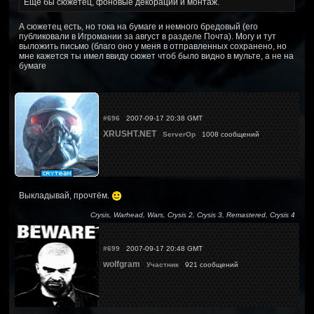
Ещё бы сюжетец, фоновые декорации и монтаж.
А сюжетец есть, но тока на бумаге и немного бредовый (его
публиковали в Игромании за август в разделе Почта). Могу и тут
выложить письмо (благо оно у меня в отправленных сохранено, но
мне кажется ты имел ввиду сюжет чтоб было видно в мульте, а не на
бумаге
#696
2007-09-17 20:38 GMT
XRUSHT.NET
ServerOp
1008 сообщений
Выкладывай, прочтём.
Crysis, Warhead, Wars, Crysis 2, Crysis 3, Remastered, Crysis 4
#699
2007-09-17 20:48 GMT
wolfgram
Участник
921 сообщений