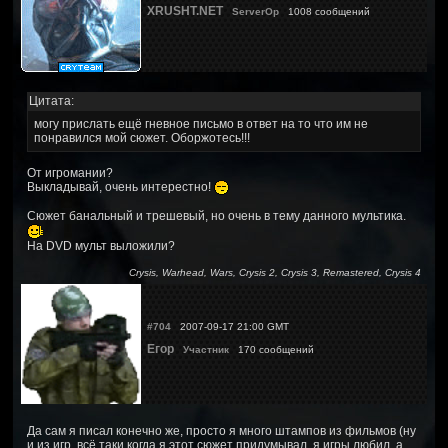
XRUSHT.NET
ServerOp
1008 сообщений
Цитата:
могу прислать ещё гневное письмо в ответ на то что им не
понравился мой сюжет. Оборжотесь!!!
От игромании?
Выкладывай, очень интерестно!
Сюжет банальный и трешевый, но очень в тему данного мультика.
На DVD мульт выложили?
Crysis, Warhead, Wars, Crysis 2, Crysis 3, Remastered, Crysis 4
#704
2007-09-17 21:00 GMT
Егор
Участник
170 сообщений
Да сам я писал конечно же, просто я много штампов из фильмов (ну
и из игр, всё таки когда я этот сюжет придумывал, я игры любил, а