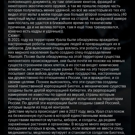
поясняющего документа, ну там: описание юнитов, фракций и
некоторого экзотического оружия, а так же пришлю первую часть
которая получилась менее удачной, но всё же некоторым из тех кто
видел этот мульт в моём городе она больше второй понравилась (40
минутный мульт записанный у меня на старой, не цыфровой камере
вам послать не удастся в ближайшее время по техническим
причинам, да и не велика потеря, там я ещё тока тренировался,
конечно есть кадры и удачные)).
Сюжет:
В 2021 году на территории Урала были обнаружены враждебно
настроенные роботы похищающие людей и превращающих их в
киборгов. Для выяснения откуда взялись эти роботы и защиты от
них мирного населения было создано спец-подразделение
Titanium. Позже были обнаружены на этой территории существа
непонятного происхождения, они были почти не похожи на земных
существ строением своих клеток, в их состав входят химические
элементы, не известные науке ранее. Позже на эту территорию
посылают свои войска другие крупные государства, настроенные
как дружественно по отношению к России, так и враждебно, и со
своими целями. Познее выяснилось, что эти существа созданы
некой таинственной корпорацией Биотех, а механические существа
созданы были другой корпорацией Кибертех. Их (корпораций)
намерения не известны по одной из версий, страны которым
принадлежат эти корпорации проводят испытания на территории
России. По другой эти корпорации были созданы самой Россией,
которые вышли из под её контроля.
Действие мульта происходит уже в 2027 году, весь Урал стал похож
на безжизненую пустыню в которой единственными живыми
существами являются мутанты, киборги, и солдаты, да редкие
заражённые растения и организмы. В воздухе много вирусов при
попадании которых в кровь, человек, если вовремя не ввести спец-
медикаменты, медленно мутирует и становится солдатом Биотеха,