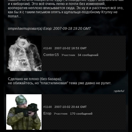
и к киборгам). Это всё очень легко и почти без изменений,
кооператив неплохо вписывается сюда. Эх ну я и расстянул всё это,
как бы я с таким письмом опять к щупальце-подобному Ктулху не
попал...
отредактировал(а) Егор: 2007-09-18 19:20 GMT
#1140
2007-10-02 18:53 GMT
Conter15
Участник
34 сообщений
Сделано не плохо (без базара),
не обижайтесь, но "пластилиновая" тема уже давно не рулит.
:spiteful
#1148
2007-10-02 20:44 GMT
Егор
Участник
170 сообщений