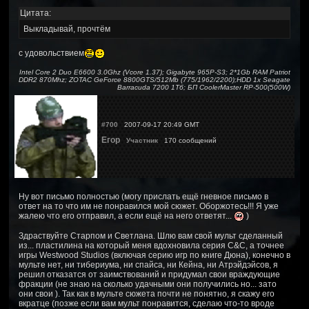
Цитата:
Выкладывай, прочтём
с удовольствием
Intel Core 2 Duo E6600 3.0Ghz (Vcore 1.37); Gigabyte 965P-S3; 2*1Gb RAM Patriot
DDR2 870Mhz; ZOTAC GeForce 8800GTS/512Mb (775/1962/2200);HDD 1x Seagate
Barracuda 7200 1Тб; БП CoolerMaster RP-500(500W)
#700
2007-09-17 20:49 GMT
Егор
Участник
170 сообщений
Ну вот письмо полностью (могу прислать ещё гневное письмо в
ответ на то что им не понравился мой сюжет. Оборжотесь!!! Я уже
жалею что его отправил, а если ещё на него ответят...
)
Здраствуйте Старпом и Светлана. Шлю вам свой мульт сделанный
из... пластилина на который меня вдохновила серия C&C, а точнее
игры Westwood Studios (включая серию игр по книге Дюна), конечно в
мульте нет, ни тибериума, ни спайса, ни Кейна, ни Атрэйдэйсов, я
решил отказатся от заимствований и придумал свои враждующие
фракции (не знаю на сколько удачными они получились но... зато
они свои ). Так как в мульте сюжета почти не понятно, я скажу его
вкратце (позже если вам мульт понравится, сделаю что-то вроде