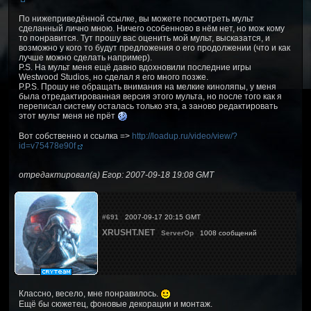
По нижеприведённой ссылке, вы можете посмотреть мульт
сделанный лично мною. Ничего особенново в нём нет, но мож кому
то понравится. Тут прошу вас оценить мой мульт, высказатся, и
возможно у кого то будут предложения о его продолжении (что и как
лучше можно сделать например).
P.S. На мульт меня ещё давно вдохновили последние игры
Westwood Studios, но сделал я его много позже.
P.P.S. Прошу не обращать внимания на мелкие киноляпы, у меня
была отредактированная версия этого мульта, но после того как я
переписал систему осталась только эта, а заново редактировать
этот мульт меня не прёт
Вот собственно и ссылка =>
http://loadup.ru/video/view/?
id=v75478e90f
отредактировал(а) Егор: 2007-09-18 19:08 GMT
#691
2007-09-17 20:15 GMT
XRUSHT.NET
ServerOp
1008 сообщений
Классно, весело, мне понравилось.
Ещё бы сюжетец, фоновые декорации и монтаж.