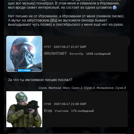
щас вот музыку) понабрал. В этом меня и обвинили в Игромании,
мол вроде сюжет интересный, но состоит из одних штампов
Нет письмо не от Игромании, а Игромании от меня (гневное писмо).
А мульт на августовском ДВД не выложили (иногда бывает
выкладывают чуть позже) а сентябрьского у меня ещё нет на руках.
#707
2007-09-17 21:07 GMT
XRUSHT.NET
ServerOp
1008 сообщений
За что ты им гневное письмо послал?
Crysis, Warhead, Wars, Crysis 2, Crysis 3, Remastered, Crysis 4
#708
2007-09-17 21:08 GMT
Егор
Участник
170 сообщений