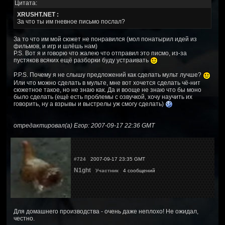
Цитата:
XRUSHT.NET :
За что ты им гневное письмо послал?
За то что им мой сюжет не понравился (мол понатырил идей из
фильмов, и игр и шлёшь нам)
P.S. Вот я и говорю что жалею что отправил это писмо, из-за
пустяков всяких ещё разборки буду устраивать
P.P.S. Почему я не слышу предложений как сделать мульт лучше?
Или что можно сделать в мульте, мне вот хочется сделать чё-нит
сюжетное такое, но не знаю как. Да и вооще не знаю что бы моно
было сделать (ещё есть проблемы с озвучкой, хочу научить их
говорить, ну а взрывы и выстрелы уж смогу сделать)
отредактировал(а) Егор: 2007-09-17 22:36 GMT
#724
2007-09-17 23:35 GMT
N1ght
Участник
4 сообщений
Для домашнего производства - очень даже неплохо! Не ожидал,
честно.