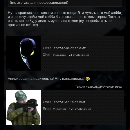
((но это уже для профессионалов))
Ну ты сравниваешь совсем разные вещи. Эти мульты это моё хобби,
и я не хочу чтобы моё хобби было связанно с компьютером. Так что
я хоть как не буду делать мульты на компе (ну попробывать не
против, но всё же)
#1280
2007-10-06 02:35 GMT
Chel
Участник
74 сообщений
Анимированна праикольна! Мну панравилась!!
Только правильная Русская речь!
#2574
2007-11-10 10:02 GMT
Егор
Участник
170 сообщений