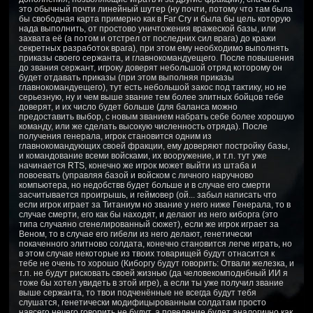
это обычный почти линейный шутер (ну почти, потому что там была
бы свободная карта примерно как в Far Cry и была бы цель которую
нада выполнить, от простово уничтожения вражеской базы, или
захвата её (а потом и отстрел от последних сил врага) до кражи
секретных разработок врага), при этом ему необходимо выполнять
приказы своего сержанта, и главнокомандуещего. После повышения
до звания сержант, игроку доверят небольшой отряд которому он
будет отдавать приказы (при этом выполняя приказы
главнокомандуещего), тут есть небольшой закос под тактику, но не
серьезную, ну и чем выше звание тем более элитных бойцов тебе
доверят, и их число будет больше (для баланса можно
предоставить выбор, с новым званием набрать себе более хорошую
команду, или же сделать высокую численность отряда). После
получения генерала, игрок становится одним из
главнокомандующих своей фракции, ему доверяют постройку базы,
и командование всеми войсками, их вооружение, и т.п. тут уже
начинается RTS, конечно же игрок может выйти из штаба и
повоевать (управляя базой и войском с личного наручново
компьютера, но недобствв будет больше и в случае его смерти
засчитывается проигрышь, и геймовер (ой... забыл написать что
если игрок играет за Титаниум но звание у него ниже Генерала, то в
случае смерти, его как бы находят, и делают из него киборга (это
типа случаяно сгенелированный сюжет), если же игрок играет за
Веном, то в случае его гибели из него делают, генетически
покаченного элитново солдата, конечно становится легче играть, но
в этом случае некоторые из твоих товарищей будут отнасится к
тебе не очень то хорошо (Киборгу будут говорить: Отвали железка, и
т.п. не будут рисковать своей жизнью (да человекомподнбный ИИ я
тоже бы хотел увидеть в этой игре), а если ты уже получил звание
выше сержанта, то твои подченённые не всегда будут тебя
слушатся, генетически модифицырованным солдатам просто
навсего нечего говорить не будут, а поведение будет аналогично как