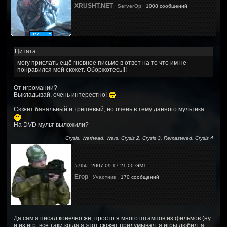
XRUSHT.NET
ServerOp
1008 сообщений
Цитата:
могу прислать ещё гневное письмо в ответ на то что им не
понравился мой сюжет. Оборжотесь!!!
От игромании?
Выкладывай, очень интерестно!
Сюжет банальный и трешевый, но очень в тему данного мультика.
На DVD мульт выложили?
Crysis, Warhead, Wars, Crysis 2, Crysis 3, Remastered, Crysis 4
#704
2007-09-17 21:00 GMT
Егор
Участник
170 сообщений
Да сам я писал конечно же, просто я много штампов из фильмов (ну
и из игр, всё таки когда я этот сюжет придумывал, я игры любил, а