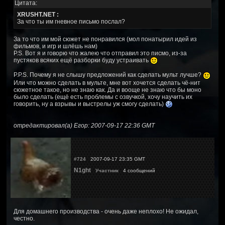
Цитата:
XRUSHT.NET :
За что ты им гневное письмо послал?
За то что им мой сюжет не понравился (мол понатырил идей из
фильмов, и игр и шлёшь нам)
P.S. Вот я и говорю что жалею что отправил это писмо, из-за
пустяков всяких ещё разборки буду устраивать
P.P.S. Почему я не слышу предложений как сделать мульт лучше?
Или что можно сделать в мульте, мне вот хочется сделать чё-нит
сюжетное такое, но не знаю как. Да и вооще не знаю что бы моно
было сделать (ещё есть проблемы с озвучкой, хочу научить их
говорить, ну а взрывы и выстрелы уж смогу сделать)
отредактировал(а) Егор: 2007-09-17 22:36 GMT
#724
2007-09-17 23:35 GMT
N1ght
Участник
4 сообщений
Для домашнего производства - очень даже неплохо! Не ожидал,
честно.