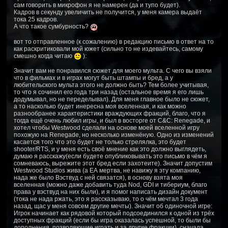
сам говорить в микрофон я не намерен (да и тупо будет).
Кадров в секунду увеличить не получится, у меня камера выдаёт
тока 25 кадров.
А что такое сумбурность?
вот то отправленное (к сожалению) в редакцию письмо в ответ на то
как раскритиковали мой южет (сильно то не издевайтесь, самому
смешно когда читаю
):
Значит вам не понравился сюжет для моего мульта. С чего вы взяли
что в фильмах и в играх могут быть штампы и бред, а у
любительского мульта этого не должно быть? Тем более учитывая,
то что я сочинил его года три назад (остальное время я его лишь
додумывал, но не переделывал). Для меня главное было не сюжет,
а то насколько будет инересна моя вселенная, и как можно
разнообранее характеристики враждующих фракций, благо, что я
тогда ещё очень любил игры, и был в восторге от C&C: Renegade, и
хотел чтобы Westwood сделали на основе моей вселенной игру
похожую на Renegade, но несколько изменёную. Одно из изменений
касается того что это будет не только стрелялка, это будет
shooter/RTS, и у меня есть своё мнение как это должно выглядеть,
думаю я расскажу(если будете опубликовывать это письмо в чём я
сомневаюсь, вырежите этот бред если захотеите). Значит допустим
Westwood Studios жива (а ЕА мертва, не навижу я эту компанию,
нада же было Вэствуд с ней связатся), в основу взята моя
вселенная (можно даже добавить туда Nod, GDI и тибериум, благо
права у вэствуд на них были), и я помог написать дизайн документ
(тока не нада ржать, это я рассказываю, то о чём мечтал 3 года
назад, щас у меня совсем другие мечты). Значит об одиночной игре:
Игрок начинает как рядовой который подсоединился к одной из трёх
доступных фракций (если бы игра оказалась успешной, то были бы
дополнения, позволяющие играть и за другие фракции), сначала