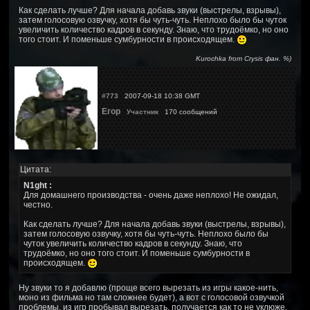
Как сделать лучше? Для начала добавь звуки (выстрелы, взрывы),
затем голосовую озвучку, хотя бы чуть-чуть. Неплохо было бы чуток
увеличить количество кадров в секунду. Знаю, что трудоёмко, но оно
того стоит. И поменьше сумбурности в происходящем.
Kurochka from Crysis фан. %)
#773
2007-09-18 10:38 GMT
Егор
Участник
170 сообщений
Цитата:
N1ght :
Для домашнего производства - очень даже неплохо! Не ожидал,
честно.
Как сделать лучше? Для начала добавь звуки (выстрелы, взрывы),
затем голосовую озвучку, хотя бы чуть-чуть. Неплохо было бы
чуток увеличить количество кадров в секунду. Знаю, что
трудоёмко, но оно того стоит. И поменьше сумбурности в
происходящем.
Ну звуки то я добавлю (проще всего вырезать из игры какое-нить,
моно из фильма но там сложнее будет), а вот с голосовой озвучкой
проблемы, из игр пробывал вырезать, получается как то не уклюже,