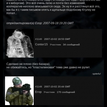
и к киборгам). Это всё очень легко и почти без изменений,
кооператив неплохо вписывается сюда. Эх ну я и расстянул всё это,
как бы я с таким письмом опять к щупальце-подобному Ктулху не
попал...
отредактировал(а) Егор: 2007-09-18 19:20 GMT
#1140
2007-10-02 18:53 GMT
Conter15
Участник
34 сообщений
Сделано не плохо (без базара),
не обижайтесь, но "пластилиновая" тема уже давно не рулит.
:spiteful
#1148
2007-10-02 20:44 GMT
Егор
Участник
170 сообщений