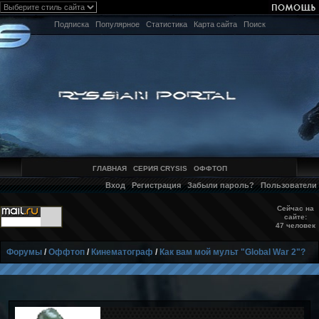
Подписка
Популярное
Статистика
Карта сайта
Поиск
ГЛАВНАЯ
СЕРИЯ CRYSIS
ОФФТОП
Вход
Регистрация
Забыли пароль?
Пользователи
Сейчас на
сайте:
47 человек
Форумы
/
Оффтоп
/
Кинематограф
/
Как вам мой мульт "Global War 2"?