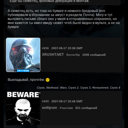
Ещё бы сюжетец, фоновые декорации и монтаж.
А сюжетец есть, но тока на бумаге и немного бредовый (его
публиковали в Игромании за август в разделе Почта). Могу и тут
выложить письмо (благо оно у меня в отправленных сохранено, но
мне кажется ты имел ввиду сюжет чтоб было видно в мульте, а не на
бумаге
#696
2007-09-17 20:38 GMT
XRUSHT.NET
ServerOp
1008 сообщений
Выкладывай, прочтём.
Crysis, Warhead, Wars, Crysis 2, Crysis 3, Remastered, Crysis 4
#699
2007-09-17 20:48 GMT
wolfgram
Участник
921 сообщений