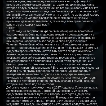
поясняющего документа, ну там: описание юнитов, фракций и
некоторого экзотического оружия, а так же пришлю первую часть
которая получилась менее удачной, но всё же некоторым из тех кто
видел этот мульт в моём городе она больше второй понравилась (40
минутный мульт записанный у меня на старой, не цыфровой камере
вам послать не удастся в ближайшее время по техническим
причинам, да и не велика потеря, там я ещё тока тренировался,
конечно есть кадры и удачные)).
Сюжет:
В 2021 году на территории Урала были обнаружены враждебно
настроенные роботы похищающие людей и превращающих их в
киборгов. Для выяснения откуда взялись эти роботы и защиты от
них мирного населения было создано спец-подразделение
Titanium. Позже были обнаружены на этой территории существа
непонятного происхождения, они были почти не похожи на земных
существ строением своих клеток, в их состав входят химические
элементы, не известные науке ранее. Позже на эту территорию
посылают свои войска другие крупные государства, настроенные
как дружественно по отношению к России, так и враждебно, и со
своими целями. Познее выяснилось, что эти существа созданы
некой таинственной корпорацией Биотех, а механические существа
созданы были другой корпорацией Кибертех. Их (корпораций)
намерения не известны по одной из версий, страны которым
принадлежат эти корпорации проводят испытания на территории
России. По другой эти корпорации были созданы самой Россией,
которые вышли из под её контроля.
Действие мульта происходит уже в 2027 году, весь Урал стал похож
на безжизненую пустыню в которой единственными живыми
существами являются мутанты, киборги, и солдаты, да редкие
заражённые растения и организмы. В воздухе много вирусов при
попадании которых в кровь, человек, если вовремя не ввести спец-
медикаменты, медленно мутирует и становится солдатом Биотеха,