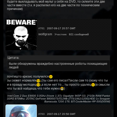
будете выкладывать мой мульт у себя на DVD, то склеите эти две
части вместе (т.к. я распилил его на две части по техническим
причинам)
#701
2007-09-17 20:57 GMT
wolfgram
Участник
921 сообщений
Цитата:
были обнаружены враждебно настроенные роботы похищающие
людей
почтишто кризис получился
зы:сюжет нормалёк
,(ты сам его писал?)если сам то скажу что ты
и в правду молодец
,а если нет то... ты просто удалец
(в смысли
что ты всё найдешь что тебе нужно
)
Intel Core 2 Duo E6600 3.0Ghz (Vcore 1.37); Gigabyte 965P-S3; 2*1Gb RAM Patriot
DDR2 870Mhz; ZOTAC GeForce 8800GTS/512Mb (775/1962/2200);HDD 1x Seagate
Barracuda 7200 1Тб; БП CoolerMaster RP-500(500W)
#703
2007-09-17 20:58 GMT