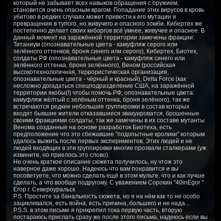
который не забывает всех навыков обращения с оружием,
становится очень опасным врагом. Попадание этих вирусов в кровь
убитово в редких случаях может привести к его мутации и
превращения в тупого, но живучего и опасного зомби. Кибертех же
постепенно делает своих киборгов всё умнее, живучее и опаснее. В
данный момент на заражённой территории замечены фракции:
Титаниум (опознавательные цвета - камуфляж серого или
зелённого оттенков, броня синего или серого), Кибертех, Биотех,
солдаты РФ (опознавательные цвета - камуфляж синего или
зелённого оттенка, броня зелённого), Веном (российская
высокотехнологичная, террористическая организация,
опознавательные цвета - чёрный и красный), Delta Force (как
несложно догадаться спецподразделение США, на заражённой
территории якобы(!) чтобы помочь РФ, опознавательные цвета:
камуфляж жёлтый с зелёным оттенка, броня зелёного), так же
встречаются редкие небольшие группировки в состав которых
входят бывшие жители отказавшиеся эвакуироватся, брошенные
своими фракциями солдаты, так же замечены в их составе мутанты
Венома созданные на основе разработок Биотеха, есть
предположение что это сбежавшие "подопытные кролики" которым
удалось выжить после первых экспериментов. Этих людей и не
людей входящих в эти группировки многие прозвали сталкерами (уж
извините, но приелось это слово).
Не очень краткое описание сюжета получилось, ну чтож это
наверное даже хорошо. Надеюсь что вам понравится и вы
посоветуете, что можно сделать ещё в этом мульте, что и как лучше
сделать, а что вообще подругому. С уважением Сорокин "40inEgor "
Егор г. Североуральск
P.S. Простите за банальность сюжета, но я на нём как то не особо
зацикливался, есть война, есть причина, большего и не нада...
P.S.S. в этом письме я прикрепил тока первую часть, вторую
постараюсь прислать сразу же после этого письма, надеюсь если вы