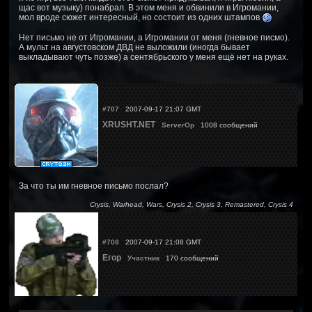
щас вот музыку) понабрал. В этом меня и обвинили в Игромании,
мол вроде сюжет интересный, но состоит из одних штампов
Нет письмо не от Игромании, а Игромании от меня (гневное писмо).
А мульт на августовском ДВД не выложили (иногда бывает
выкладывают чуть позже) а сентябрьского у меня ещё нет на руках.
#707
2007-09-17 21:07 GMT
XRUSHT.NET
ServerOp
1008 сообщений
За что ты им гневное письмо послал?
Crysis, Warhead, Wars, Crysis 2, Crysis 3, Remastered, Crysis 4
#708
2007-09-17 21:08 GMT
Егор
Участник
170 сообщений