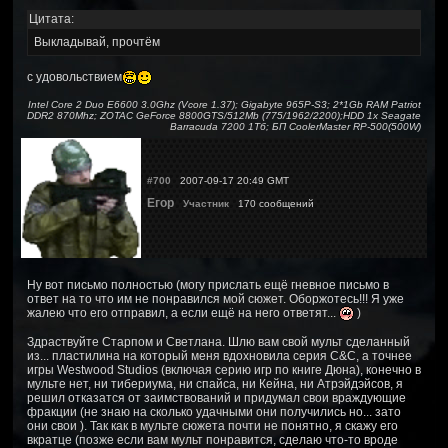
Цитата:
Выкладывай, прочтём
с удовольствием
Intel Core 2 Duo E6600 3.0Ghz (Vcore 1.37); Gigabyte 965P-S3; 2*1Gb RAM Patriot
DDR2 870Mhz; ZOTAC GeForce 8800GTS/512Mb (775/1962/2200);HDD 1x Seagate
Barracuda 7200 1Тб; БП CoolerMaster RP-500(500W)
#700
2007-09-17 20:49 GMT
Егор
Участник
170 сообщений
Ну вот письмо полностью (могу прислать ещё гневное письмо в
ответ на то что им не понравился мой сюжет. Оборжотесь!!! Я уже
жалею что его отправил, а если ещё на него ответят...
)
Здраствуйте Старпом и Светлана. Шлю вам свой мульт сделанный
из... пластилина на который меня вдохновила серия C&C, а точнее
игры Westwood Studios (включая серию игр по книге Дюна), конечно в
мульте нет, ни тибериума, ни спайса, ни Кейна, ни Атрэйдэйсов, я
решил отказатся от заимствований и придумал свои враждующие
фракции (не знаю на сколько удачными они получились но... зато
они свои ). Так как в мульте сюжета почти не понятно, я скажу его
вкратце (позже если вам мульт понравится, сделаю что-то вроде