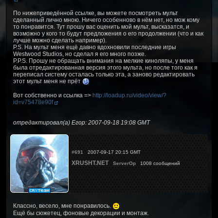
По нижеприведённой ссылке, вы можете посмотреть мульт
сделанный лично мною. Ничего особенново в нём нет, но мож кому
то понравится. Тут прошу вас оценить мой мульт, высказатся, и
возможно у кого то будут предложения о его продолжении (что и как
лучше можно сделать например).
P.S. На мульт меня ещё давно вдохновили последние игры
Westwood Studios, но сделал я его много позже.
P.P.S. Прошу не обращать внимания на мелкие киноляпы, у меня
была отредактированная версия этого мульта, но после того как я
переписал систему осталась только эта, а заново редактировать
этот мульт меня не прёт
Вот собственно и ссылка =>
http://loadup.ru/video/view/?
id=v75478e90f
отредактировал(а) Егор: 2007-09-18 19:08 GMT
#691
2007-09-17 20:15 GMT
XRUSHT.NET
ServerOp
1008 сообщений
Классно, весело, мне понравилось.
Ещё бы сюжетец, фоновые декорации и монтаж.