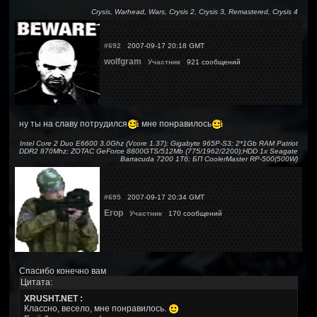
Crysis, Warhead, Wars, Crysis 2, Crysis 3, Remastered, Crysis 4
#692
2007-09-17 20:18 GMT
wolfgram
Участник
921 сообщений
ну ты на славу потрудился
мне понравилось
Intel Core 2 Duo E6600 3.0Ghz (Vcore 1.37); Gigabyte 965P-S3; 2*1Gb RAM Patriot
DDR2 870Mhz; ZOTAC GeForce 8800GTS/512Mb (775/1962/2200);HDD 1x Seagate
Barracuda 7200 1Тб; БП CoolerMaster RP-500(500W)
#695
2007-09-17 20:34 GMT
Егор
Участник
170 сообщений
Спасибо конечно вам
Цитата:
XRUSHT.NET :
Классно, весело, мне понравилось.