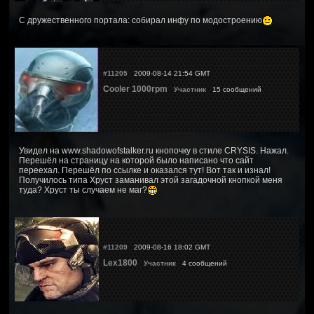
С дружественного портала: собирал инфу по модостроению
#11205
2009-08-14 21:54 GMT
Cooler 1000rpm
Участник
15 сообщений
Увидел на www.shadowofstalker.ru кнопочку в стиле CRYSIS. Нажал.
Перешёл на страницу на которой было написано что сайт
переехал. Перешёл по ссылке и оказался тут! Вот так и изнал!
Получилось типа Хруст заманивал этой загадочной кнопкой меня
туда? Хруст ты случаем не маг?
#11209
2009-08-16 18:02 GMT
Lex1800
Участник
4 сообщений