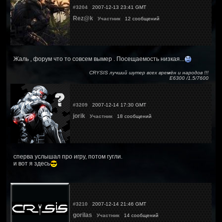
#3204
2007-12-13 23:41 GMT
Rez@k
Участник
12 сообщений
Жаль , форум что то совсем вымер . Посещаемость низкая...
CRYSIS лучший шутер всех времён и народов !!!
Е6300 /1.5/7600
#3209
2007-12-14 17:30 GMT
jorik
Участник
18 сообщений
сперва услышал про игру, потом гугли.
и вот я здесь
#3210
2007-12-14 21:46 GMT
gorilas
Участник
14 сообщений