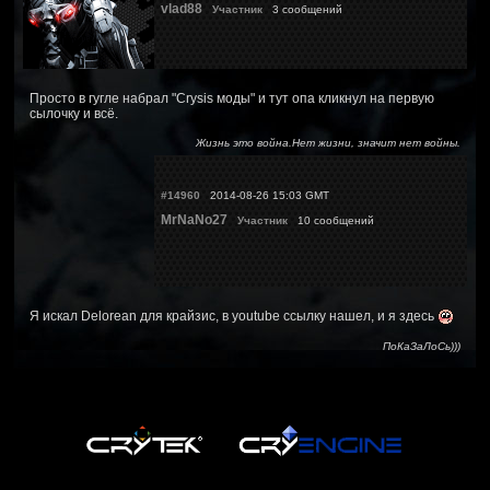
vlad88
Участник
3 сообщений
Просто в гугле набрал "Crysis моды" и тут опа кликнул на первую
сылочку и всё.
Жизнь это война.Нет жизни, значит нет войны.
#14960
2014-08-26 15:03 GMT
MrNaNo27
Участник
10 сообщений
Я искал Delorean для крайзис, в youtube ссылку нашел, и я здесь
ПоКаЗаЛоСь)))