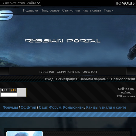
Подписка
Популярное
Статистика
Карта сайта
Поиск
ГЛАВНАЯ
СЕРИЯ CRYSIS
ОФФТОП
Вход
Регистрация
Забыли пароль?
Пользователи
Сейчас на
сайте:
120 человек
Форумы
/
Оффтоп
/
Сайт, Форум, Комьюнити
/
Как вы узнали о сайте