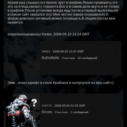
Краем уша слышал,что Кризис крут в графике.Решил проверить,что
это за птица,скачал с торрента.Все и в самом деле круто,и не только
в графоне.После установки всегда ищу патчи,и первый вылетевший
в списке сайт оказался этот.Мне честно говоря понравился).И
форум довольно активный,можно потрещать.В общем портал мне
нравится.
отредактировал(а) Kortes: 2008-05-10 14:24 GMT
#9622
2008-09-28 15:02 GMT
RaDaMaNt
Участник
14 сообщений
Эмм... искал шрифт в стиле Крайзиса и наткунулся на ваш сайт=)
#10771
2009-05-06 01:53 GMT
Dicom
Участник
1 сообщений