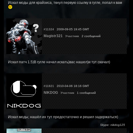
Искал моды для крайзиса, ткнул первую ссылку в гугле, попал к вам
#11324
2009-09-05 19:45 GMT
Magistr321
Участник
2 сообщений
Искал патч 1.5)В гугле начал искать)вас нашел)и тут скачал)
#11821
2010-04-06 18:16 GMT
NIKDOG
Участник
1 сообщений
Искал моды; нашёл их тут предостаточно и решил задержаться)
Skype: nikdog125