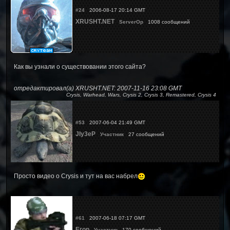
#24
2006-08-17 20:14 GMT
XRUSHT.NET
ServerOp
1008 сообщений
Как вы узнали о существовании этого сайта?
отредактировал(а) XRUSHT.NET: 2007-11-16 23:08 GMT
Crysis, Warhead, Wars, Crysis 2, Crysis 3, Remastered, Crysis 4
#53
2007-06-04 21:49 GMT
JIy3eP
Участник
27 сообщений
Просто видео о Crysis и тут на вас набрел
#61
2007-06-18 07:17 GMT
Егор
Участник
170 сообщений