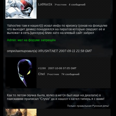
Lo0Nat1k
Участник
4 сообщений
Yahoo'ею там и нашел))) искал инфу по кризису (узнав на фоицалке
что выходит демка) понадеялся на пиратов которые сваруют её и
выложат в сеть [цензура] блин зато на клевый сайт забрел
Admin: мат на форуме запрещён
отредактировал(а) XRUSHT.NET: 2007-09-11 21:58 GMT
#1288
2007-10-06 07:05 GMT
Chel
Участник
74 сообщений
Как то летом скучна была, взлез в нет(я был ище на диалапи) в
паискавике праписал "Crysis" да и нашол ч хател типерь я с вами!
Только правильная Русская речь!