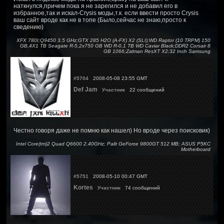
наткнулся,причем пока я не зарегился и не добавил его в
избранное,так и искал-Crysis моды,т.к. если ввести просто Crysis
ваш сайт вроде как не в топе (Было,сейчас не знаю,просто к
сведению)
XFX 780I;Q9450 3.5 GHz;GTX 285 H2O (A-FX) X2 (SLI);WD Raptor (10 TRPM) 150
GB,4X1 TB Seagate R-5,2x750 GB WD R-0,1 TB WD Caviar Black;DDR2 Corsair 8
GB 1066;Zalman ResXT X2;32 Inch Samsung
#5704
2008-05-08 23:55 GMT
Def Jam
Участник
22 сообщений
Честно говоря даже не помню как нашел) Но вроде через поисковик)
Intel Core(tm)2 Quad Q6600 2.40GHz; Palit GeForce 9800GT 512 MB; ASUS P5KC
Motherboard
#5751
2008-05-10 00:47 GMT
Kortes
Участник
74 сообщений