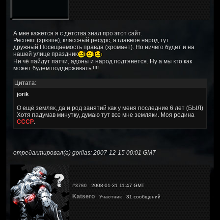
А мне кажется я с детства знал про этот сайт.
Респект (хрюше), классный ресурс, а главное народ тут
дружный.Посещаемость правда (хромает). Но ничего будет и на
нашей улице праздник
Ни чё пайдут патчи, адоны и народ подтянется. Ну а мы кто как
может будем поддерживать !!!!
Цитата:
jorik
О ещё земляк, да и род занятий как у меня последние 6 лет (БЫЛ)
Хотя падумав минутку, думаю тут все мне земляки. Моя родина
СССР
.
отредактировал(а) gorilas: 2007-12-15 00:01 GMT
#3760
2008-01-31 11:47 GMT
Katsero
Участник
31 сообщений