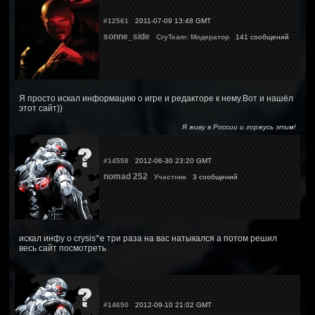
#12561
2011-07-09 13:48 GMT
sonne_side
CryTeam: Модератор
141 сообщений
Я просто искал информацию о игре и редакторе к нему.Вот и нашёл
этот сайт))
Я живу в России и горжусь этим!
#14558
2012-06-30 23:20 GMT
nomad 252
Участник
3 сообщений
искал инфу о crysis^е три раза на вас натыкался а потом решил
весь сайт посмотреть
#14650
2012-09-10 21:02 GMT