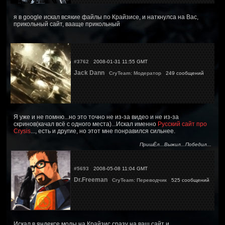
я в google искал всякие файлы по Крайзисе, и наткнулса на Вас,
прикольный сайт, вааще прикольный
#3762
2008-01-31 11:55 GMT
Jack Dann
CryTeam: Модератор
249 сообщений
Я уже и не помню...но это точно не из-за видео и не из-за
скринов(качал всё с одного места)...Искал именно
Русский сайт про
Crysis
..., есть и другие, но этот мне понравился сильнее.
ПришЁл...Выжил...Победил...
#5693
2008-05-08 11:04 GMT
Dr.Freeman
CryTeam: Переводчик
525 сообщений
Искал в яндексе моды на Крайзис,сразу на ваш сайт и