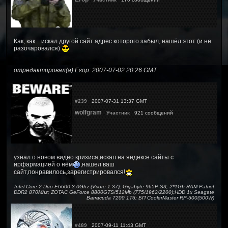
Как, как... искал другой сайт адрес которого забыл, нашёл этот (и не
разочаровался)
отредактировал(а) Егор: 2007-07-02 20:26 GMT
#239
2007-07-31 13:37 GMT
wolfgram
Участник
921 сообщений
узнал о новом видео кризиса,искал на яндексе сайты с
ирфармацией о нём
,нашел ваш
сайт,понравилось,зарегистрировался!
Intel Core 2 Duo E6600 3.0Ghz (Vcore 1.37); Gigabyte 965P-S3; 2*1Gb RAM Patriot
DDR2 870Mhz; ZOTAC GeForce 8800GTS/512Mb (775/1962/2200);HDD 1x Seagate
Barracuda 7200 1Тб; БП CoolerMaster RP-500(500W)
#489
2007-09-11 11:43 GMT