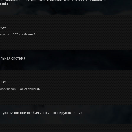
untu.
0 GMT
ератор
355 сообщений
бильная система
5 GMT
 Модератор
141 сообщений
укс лучше они стабильнее и нет вирусов на них !!