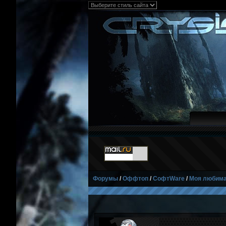
Форумы
/
Оффтоп
/
СофтWare
/
Моя любима