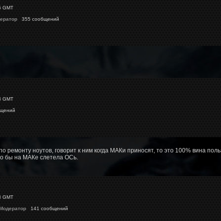
6 GMT
ератор
355 сообщений
3 GMT
бщений
по ремонту ноутов, говорит к ним когда МАКи приносят, то это 100% вина пол
то бы на МАКе слетела ОСь.
3 GMT
 Модератор
141 сообщений