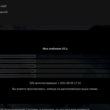
0 GMT
бщений
й Операционной Системе, и пояснить за что она вам нравится.