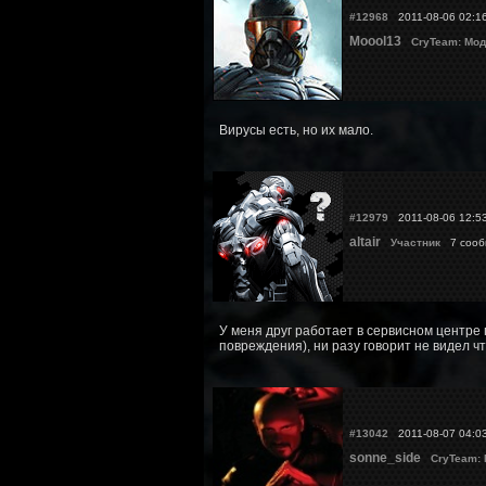
#12968
2011-08-06 02:1
Moool13
CryTeam: Мод
Вирусы есть, но их мало.
#12979
2011-08-06 12:5
altair
Участник
7 соо
У меня друг работает в сервисном центре 
повреждения), ни разу говорит не видел ч
#13042
2011-08-07 04:0
sonne_side
CryTeam: