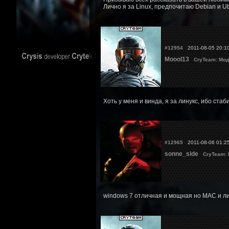
Лично я за Linux, предпочитаю Debian и Ub
#12954
2011-08-05 20:1
Moool13
CryTeam: Мод
Хоть у меня и винда, я за линукс, ибо ста
#12965
2011-08-06 01:2
sonne_side
CryTeam:
windows 7 отличная и мощная но MAC и лин