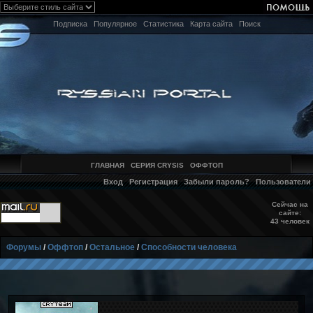
Подписка
Популярное
Статистика
Карта сайта
Поиск
ГЛАВНАЯ
СЕРИЯ CRYSIS
ОФФТОП
Вход
Регистрация
Забыли пароль?
Пользователи
Сейчас на
сайте:
43 человек
Форумы
/
Оффтоп
/
Остальное
/
Способности человека