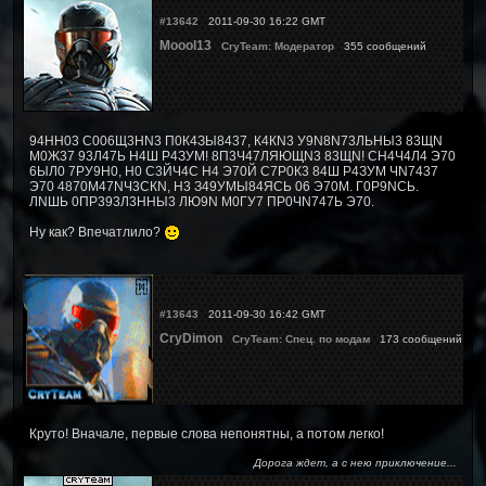
#13642
2011-09-30 16:22 GMT
Moool13
CryTeam: Модератор
355 сообщений
94НН03 С006Щ3НN3 П0К4ЗЫ8437, К4КN3 У9N8N73ЛЬНЫ3 83ЩN
М0Ж37 93Л47Ь Н4Ш Р4ЗУМ! 8П3Ч47ЛЯЮЩN3 83ЩN! СН4Ч4Л4 Э70
6ЫЛ0 7РУ9Н0, Н0 С3ЙЧ4С Н4 Э70Й С7Р0К3 84Ш Р4ЗУМ ЧN7437
Э70 4870М47NЧ3СКN, Н3 З49УМЫ84ЯСЬ 06 Э70М. Г0Р9NСЬ.
ЛNШЬ 0ПР393Л3ННЫ3 ЛЮ9N М0ГУ7 ПР0ЧN747Ь Э70.
Ну как? Впечатлило?
#13643
2011-09-30 16:42 GMT
CryDimon
CryTeam: Спец. по модам
173 сообщений
Круто! Вначале, первые слова непонятны, а потом легко!
Дорога ждет, а с нею приключение...