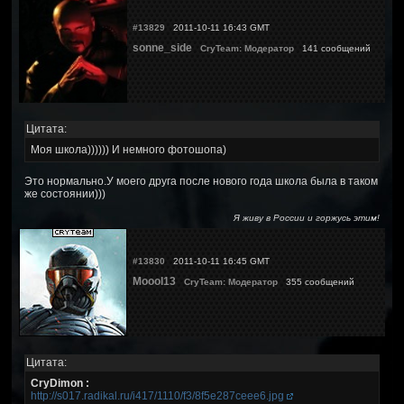
#13829
2011-10-11 16:43 GMT
sonne_side
CryTeam: Модератор
141 сообщений
Цитата:
Моя школа)))))) И немного фотошопа)
Это нормально.У моего друга после нового года школа была в таком
же состоянии)))
Я живу в России и горжусь этим!
#13830
2011-10-11 16:45 GMT
Moool13
CryTeam: Модератор
355 сообщений
Цитата:
CryDimon :
http://s017.radikal.ru/i417/1110/f3/8f5e287ceee6.jpg