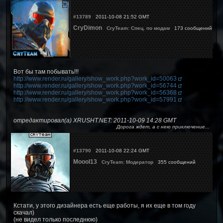
#13789
2011-10-08 21:52 GMT
CryDimon
CryTeam: Спец. по модам
173 сообщений
Вот бы там побывать!!!
http://www.render.ru/gallery/show_work.php?work_id=50063
http://www.render.ru/gallery/show_work.php?work_id=56744
http://www.render.ru/gallery/show_work.php?work_id=56368
http://www.render.ru/gallery/show_work.php?work_id=57991
отредактировал(а) XRUSHT.NET: 2011-10-09 14:28 GMT
Дорога ждет, а с нею приключение...
#13790
2011-10-08 22:24 GMT
Moool13
CryTeam: Модератор
355 сообщений
Кстати, у этого дизайнера есть еще работы, я их еще в том году
скачал)
(не видел только последнюю)