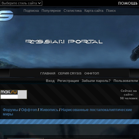
Подписка
Популярное
Статистика
Карта сайта
Поиск
ГЛАВНАЯ
СЕРИЯ CRYSIS
ОФФТОП
Вход
Регистрация
Забыли пароль?
Пользователи
Сейчас на
сайте:
98 человек
Форумы
/
Оффтоп
/
Живопись
/
Нарисованные постапокалиптические
миры