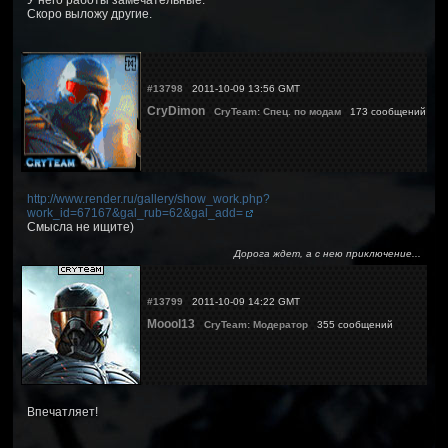
У него работы замечательные.
Скоро выложу другие.
#13798
2011-10-09 13:56 GMT
CryDimon
CryTeam: Спец. по модам
173 сообщений
http://www.render.ru/gallery/show_work.php?
work_id=67167&gal_rub=62&gal_add=
Смысла не ищите)
Дорога ждет, а с нею приключение...
#13799
2011-10-09 14:22 GMT
Moool13
CryTeam: Модератор
355 сообщений
Впечатляет!