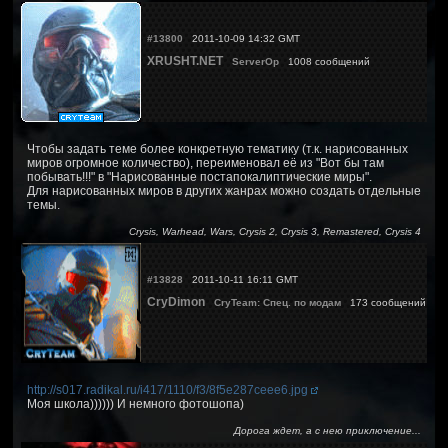
#13800
2011-10-09 14:32 GMT
XRUSHT.NET
ServerOp
1008 сообщений
Чтобы задать теме более конкретную тематику (т.к. нарисованных
миров огромное количество), переименовал её из "Вот бы там
побывать!!!" в "Нарисованные постапокалиптические миры".
Для нарисованных миров в других жанрах можно создать отдельные
темы.
Crysis, Warhead, Wars, Crysis 2, Crysis 3, Remastered, Crysis 4
#13828
2011-10-11 16:11 GMT
CryDimon
CryTeam: Спец. по модам
173 сообщений
http://s017.radikal.ru/i417/1110/f3/8f5e287ceee6.jpg
Моя школа)))))) И немного фотошопа)
Дорога ждет, а с нею приключение...