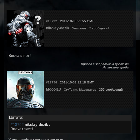
#13792
2011-10-08 22:55 GMT
nikolay-dezik
Участник
5 сообщений
Впечатляет!
Врагов я забрасываю цветами...
На крышку гроба...
#13796
2011-10-09 12:18 GMT
Moool13
CryTeam: Модератор
355 сообщений
Цитата:
#13792
nikolay-dezik :
Впечатляет!