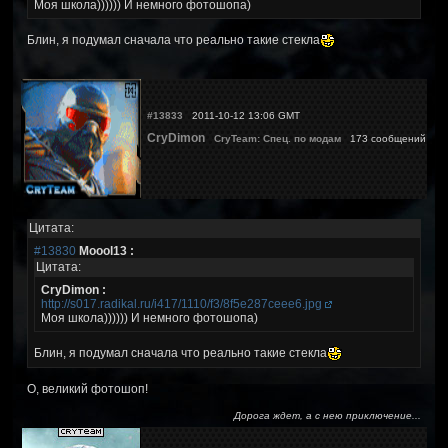
Моя школа)))))) И немного фотошопа)
Блин, я подумал сначала что реально такие стекла
#13833
2011-10-12 13:06 GMT
CryDimon
CryTeam: Спец. по модам
173 сообщений
Цитата:
#13830
Moool13 :
Цитата:
CryDimon :
http://s017.radikal.ru/i417/1110/f3/8f5e287ceee6.jpg
Моя школа)))))) И немного фотошопа)
Блин, я подумал сначала что реально такие стекла
О, великий фотошоп!
Дорога ждет, а с нею приключение...