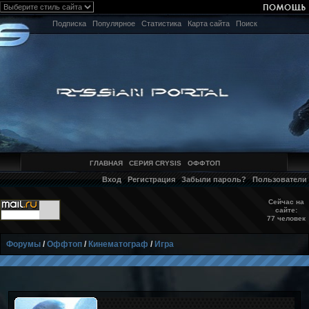
Подписка
Популярное
Статистика
Карта сайта
Поиск
ГЛАВНАЯ
СЕРИЯ CRYSIS
ОФФТОП
Вход
Регистрация
Забыли пароль?
Пользователи
Сейчас на
сайте:
77 человек
Форумы
/
Оффтоп
/
Кинематограф
/
Игра