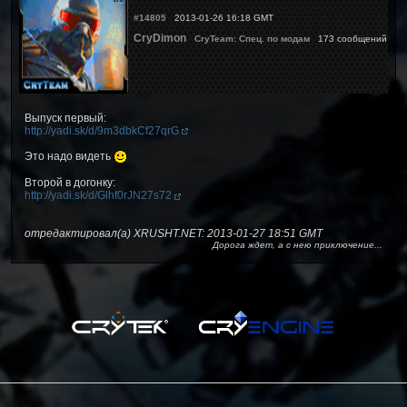
#14805
2013-01-26 16:18 GMT
CryDimon
CryTeam: Спец. по модам
173 сообщений
Выпуск первый:
http://yadi.sk/d/9m3dbkCf27qrG
Это надо видеть
Второй в догонку:
http://yadi.sk/d/Glhf0rJN27s72
отредактировал(а) XRUSHT.NET: 2013-01-27 18:51 GMT
Дорога ждет, а с нею приключение...