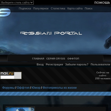
Подписка
Популярное
Статистика
Карта сайта
Поиск
ГЛАВНАЯ
СЕРИЯ CRYSIS
ОФФТОП
Вход
Регистрация
Забыли пароль?
Пользователи
Сейчас на
сайте:
259 человек
Форумы
/
Оффтоп
/
Юмор
/
Фотоприколы из жизни