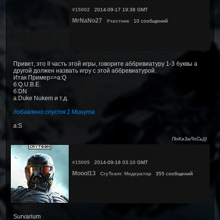
#15002
2014-09-17 19:38 GMT
MrNaNo27
Участник
10 сообщений
Привет, это II часть этой игры, говорите аббревиатуру 1-3 буквы а
другой должен назвать игру с этой аббревиатурой.
Итак Пример=>a:Q
б:Q.U.B.E.
б:DN
a:Duke Nukem и т.д.
добавлено спустя 1 Минута
a:S
ПоКаЗаЛоСь)))
#15005
2014-09-18 03:10 GMT
Moool13
CryTeam: Модератор
355 сообщений
Survarium