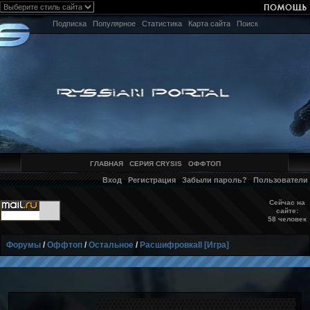
Подписка
Популярное
Статистика
Карта сайта
Поиск
ГЛАВНАЯ
СЕРИЯ CRYSIS
ОФФТОП
Вход
Регистрация
Забыли пароль?
Пользователи
Сейчас на
сайте:
58 человек
Форумы
/
Оффтоп
/
Остальное
/
РасшифровкаII [Игра]