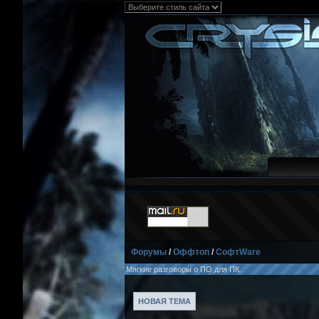
Форумы
/
Оффтоп
/
СофтWare
Мягкие разговоры о ПО для ПК.
НОВАЯ ТЕМА