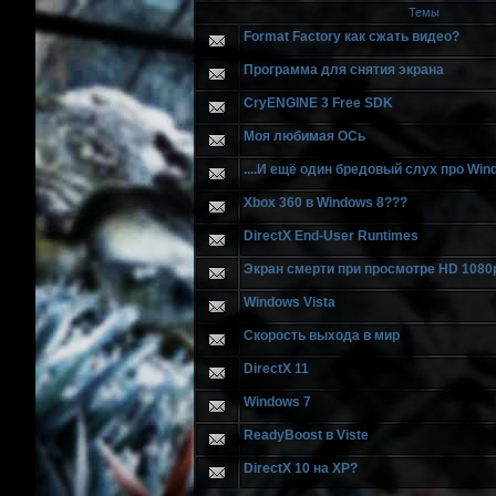
Темы
Format Factory как сжать видео?
Программа для снятия экрана
CryENGINE 3 Free SDK
Моя любимая ОСь
....И ещё один брeдовый слух про Wind
Xbox 360 в Windows 8???
DirectX End-User Runtimes
Экран смерти при просмотре HD 1080
Windows Vista
Скорость выхода в мир
DirectX 11
Windows 7
ReadyBoost в Viste
DirectX 10 на XP?