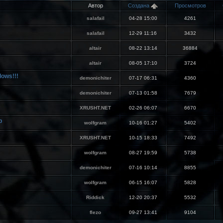
Автор
Cоздана
Просмотров
salafail
04-28 15:00
4261
salafail
12-29 11:16
3432
altair
08-22 13:14
36884
altair
08-05 17:10
3724
ows!!!
demonichiter
07-17 06:31
4360
demonichiter
07-13 01:58
7679
XRUSHT.NET
02-26 06:07
6670
р
wolfgram
10-16 01:27
5402
XRUSHT.NET
10-15 18:33
7492
wolfgram
08-27 19:59
5738
demonichiter
07-16 10:14
8855
wolfgram
06-15 16:07
5828
Riddick
12-20 20:37
5532
flezo
09-27 13:41
9104