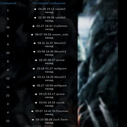
Сообщений
Последнее сообщение
04-28 15:12
salafail
1
назад
12-30 09:34
salafail
5
назад
02-27 19:31
CryDimon
34
назад
08-07 04:03
sonne_side
6
назад
09-11 11:37
Moool13
9
назад
03-09 14:45
Moool13
33
назад
02-26 06:07
qvista
8
назад
10-16 01:27
wolfgram
4
назад
03-12 19:26
Moool13
22
назад
08-27 19:59
wolfgram
11
назад
05-15 03:17
qvista
21
назад
03-04 19:33
cyvak
4
назад
05-07 14:41
Dr.Freeman
4
назад
03-10 09:49
Jack Dann
22
назад