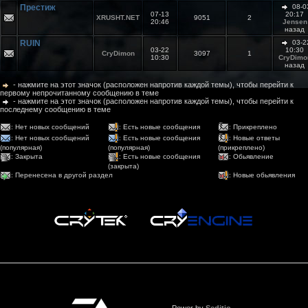
Престиж
08-0
07-13
20:17
XRUSHT.NET
9051
2
20:46
Jensen
назад
RUIN
03-2
03-22
10:30
CryDimon
3097
1
10:30
CryDimo
назад
- нажмите на этот значок (расположен напротив каждой темы), чтобы перейти к
первому непрочитанному сообщению в теме
- нажмите на этот значок (расположен напротив каждой темы), чтобы перейти к
последнему сообщению в теме
: Нет новых сообщений
: Есть новые сообщения
: Прикреплено
: Нет новых сообщений
: Есть новые сообщения
: Новые ответы
(популярная)
(популярная)
(прикреплено)
: Закрыта
: Есть новые сообщения
: Обьявление
(закрыта)
: Перенесена в другой раздел
: Новые обьявления