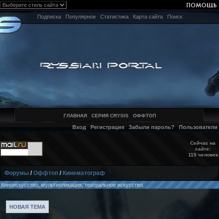
Подписка
Популярное
Статистика
Карта сайта
Поиск
ГЛАВНАЯ
СЕРИЯ CRYSIS
ОФФТОП
Вход
Регистрация
Забыли пароль?
Пользователи
Сейчас на
сайте:
115 человек
Форумы
/
Оффтоп
/
Кинематограф
Киноискусство, мультипликация, театральное искусство.
НОВАЯ ТЕМА