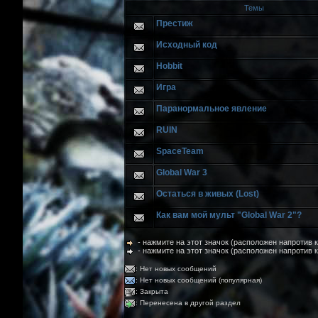
Темы
Престиж
Исходный код
Hobbit
Игра
Паранормальное явление
RUIN
SpaceTeam
Global War 3
Остаться в живых (Lost)
Как вам мой мульт "Global War 2"?
- нажмите на этот значок (расположен напротив
- нажмите на этот значок (расположен напротив 
: Нет новых сообщений
: Нет новых сообщений (популярная)
: Закрыта
: Перенесена в другой раздел