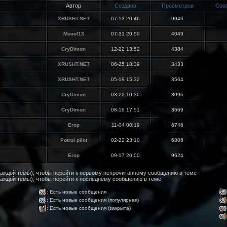
Автор
Cоздана
Просмотров
Соо
XRUSHT.NET
07-13 20:46
9046
Moool13
07-31 20:50
4049
CryDimon
12-22 13:52
4384
XRUSHT.NET
06-25 18:39
3433
XRUSHT.NET
05-19 15:32
3564
CryDimon
03-22 10:30
3096
CryDimon
08-16 17:51
3569
Егор
11-04 00:19
6746
Potrul pilot
02-22 23:10
6806
Егор
09-17 20:00
9624
 каждой темы), чтобы перейти к первому непрочитанному сообщению в теме
каждой темы), чтобы перейти к последнему сообщению в теме
: Есть новые сообщения
: Есть новые сообщения (популярная)
: Есть новые сообщения (закрыта)