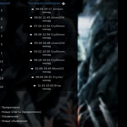
бщений
Последнее сообщение
08-03 20:17
Jensen
2
назад
08-01 11:45
clown234
3
назад
07-24 12:34
CryDimon
6
назад
06-26 12:58
CryDimon
2
назад
05-20 04:48
clown234
5
назад
03-22 10:30
CryDimon
1
назад
09-16 16:03
CryDimon
12
назад
01-06 19:40
Moool13
5
назад
08-04 09:31
Crysler
19
назад
11-10 10:02
Егор
20
назад
: Прикреплено
: Новые ответы (прикреплено)
: Обьявление
: Новые обьявления