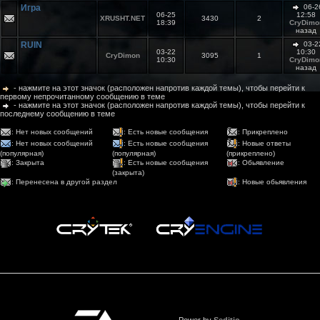
Игра
06-2
06-25
12:58
XRUSHT.NET
3430
2
18:39
CryDimo
назад
RUIN
03-2
03-22
10:30
CryDimon
3095
1
10:30
CryDimo
назад
- нажмите на этот значок (расположен напротив каждой темы), чтобы перейти к
первому непрочитанному сообщению в теме
- нажмите на этот значок (расположен напротив каждой темы), чтобы перейти к
последнему сообщению в теме
: Нет новых сообщений
: Есть новые сообщения
: Прикреплено
: Нет новых сообщений
: Есть новые сообщения
: Новые ответы
(популярная)
(популярная)
(прикреплено)
: Закрыта
: Есть новые сообщения
: Обьявление
(закрыта)
: Перенесена в другой раздел
: Новые обьявления