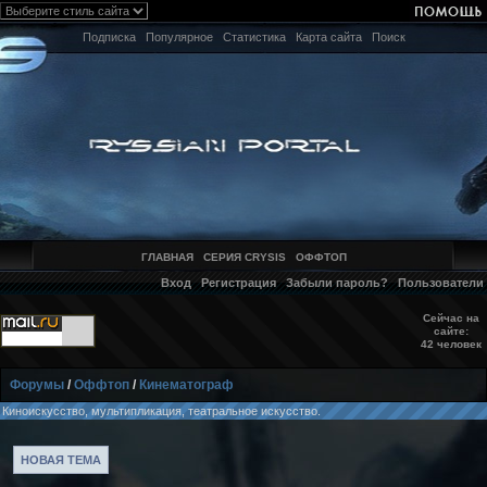
Подписка
Популярное
Статистика
Карта сайта
Поиск
ГЛАВНАЯ
СЕРИЯ CRYSIS
ОФФТОП
Вход
Регистрация
Забыли пароль?
Пользователи
Сейчас на
сайте:
42 человек
Форумы
/
Оффтоп
/
Кинематограф
Киноискусство, мультипликация, театральное искусство.
НОВАЯ ТЕМА