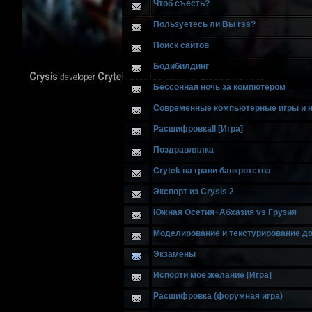
Чтоб съесть?
Пользуетесь ли Вы rss?
Поиск сайтов
Бодибилдинг
Бессонная ночь за компютером
Современные компьютерные игры и н
РасшифровкаII [Игра]
Поздравлялка
Crytek на грани банкротства
Экспорт из Crysis 2
Южная Осетия+Абхазия vs Грузия
Моделирование и текстурирование д
Экзамены
Испорти мое желание [Игра]
Расшифровка (форумная игра)