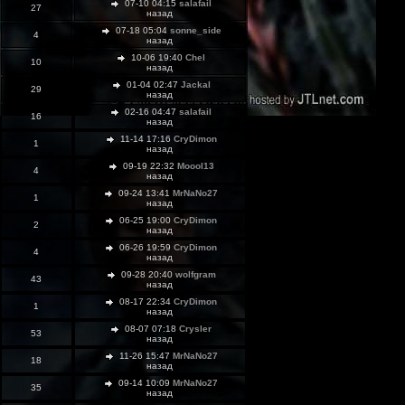
07-10 04:15
salafail
27
назад
07-18 05:04
sonne_side
4
назад
10-06 19:40
Chel
10
назад
01-04 02:47
Jackal
29
назад
02-16 04:47
salafail
16
назад
11-14 17:16
CryDimon
1
назад
09-19 22:32
Moool13
4
назад
09-24 13:41
MrNaNo27
1
назад
06-25 19:00
CryDimon
2
назад
06-26 19:59
CryDimon
4
назад
09-28 20:40
wolfgram
43
назад
08-17 22:34
CryDimon
1
назад
08-07 07:18
Crysler
53
назад
11-26 15:47
MrNaNo27
18
назад
09-14 10:09
MrNaNo27
35
назад