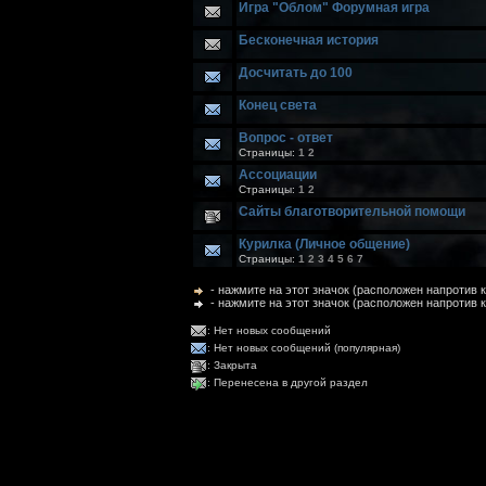
Игра "Облом" Форумная игра
Бесконечная история
Досчитать до 100
Конец света
Вопрос - ответ
Страницы:
1
2
Ассоциации
Страницы:
1
2
Сайты благотворительной помощи
Курилка (Личное общение)
Страницы:
1
2
3
4
5
6
7
- нажмите на этот значок (расположен напротив
- нажмите на этот значок (расположен напротив 
: Нет новых сообщений
: Нет новых сообщений (популярная)
: Закрыта
: Перенесена в другой раздел