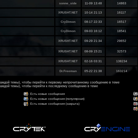
sonne_side
11-09 13:48
14863
XRUSHT.NET
10-14 21:13
16117
CryDimon
08-17 22:33
16517
CryDimon
09-03 16:12
18541
XRUSHT.NET
09-29 21:34
29652
XRUSHT.NET
08-09 15:21
32573
XRUSHT.NET
02-16 03:31
138234
Dr.Freeman
05-22 21:38
163214
 каждой темы), чтобы перейти к первому непрочитанному сообщению в теме
каждой темы), чтобы перейти к последнему сообщению в теме
: Есть новые сообщения
: Есть новые сообщения (популярная)
: Есть новые сообщения (закрыта)