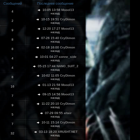
Сообщений
Последнее сообщение
10-05 13:58
Moool13
4
назад
10-15 19:51
CryDimon
2
назад
12-20 17:27
Moool13
9
назад
07-26 15:40
CryDimon
8
назад
02-18 16:00
CryDimon
8
назад
10-01 04:27
sonne_side
4
назад
05-15 17:44
NANO_SUIT_2
4
назад
10-02 11:05
CryDimon
8
назад
01-13 21:58
Moool13
16
назад
09-15 14:56
Moool13
7
назад
11-22 20:10
CryDimon
9
назад
07-29 09:55
altair
5
назад
10-11 15:14
CryDimon
7
назад
03-13 18:20
XRUSHT.NET
32
назад