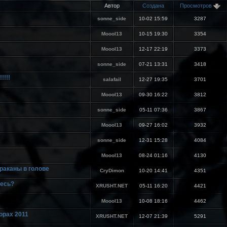
Автор
Cоздана
Просмотров
sonne_side
10-02 15:59
3287
Moool13
10-15 19:30
3354
Moool13
12-17 22:19
3373
sonne_side
07-21 13:31
3418
!!!
salafail
12-27 19:35
3701
Moool13
09-30 16:22
3812
sonne_side
05-11 07:36
3867
Moool13
09-27 16:02
3932
sonne_side
12-31 15:28
4084
Moool13
08-24 01:16
4130
раканы в голове
CryDimon
10-20 14:41
4351
тесь?
XRUSHT.NET
05-11 16:20
4421
Moool13
10-08 18:16
4462
орах 2011
XRUSHT.NET
12-07 21:39
5291