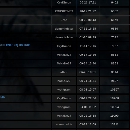
CryDimon
09-26 17:11
6452
XRUSHT.NET
10-12 21:22
6532
Егор
08-20 00:43
6856
demonichiter
07-31 16:25
6889
demonichiter
01-10 09:29
7512
аш взгляд на них
CryDimon
11-14 17:16
7957
MrNaNo27
09-17 19:36
8654
MrNaNo27
09-24 13:40
8993
altair
06-25 18:31
9314
name123
06-24 16:31
9497
wolfgram
08-08 15:57
10157
ома
CryDimon
08-17 22:34
10908
wolfgram
04-08 11:02
10994
MrNaNo27
08-26 16:38
11090
sonne_side
03-17 12:09
13911