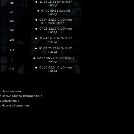
11-26 15:51
MrNaNo27
39
назад
07-20 09:31
salafail
47
назад
03-04 23:09
CryDimon
60
519 дней назад
07-21 12:22
CryDimon
59
назад
11-24 16:08
MrNaNo27
105
назад
01-03 23:37
MrNaNo27
115
назад
02-16 05:27
XRUSHT.NET
1
назад
01-19 02:04
CryDimon
611
назад
: Прикреплено
: Новые ответы (прикреплено)
: Обьявление
: Новые обьявления