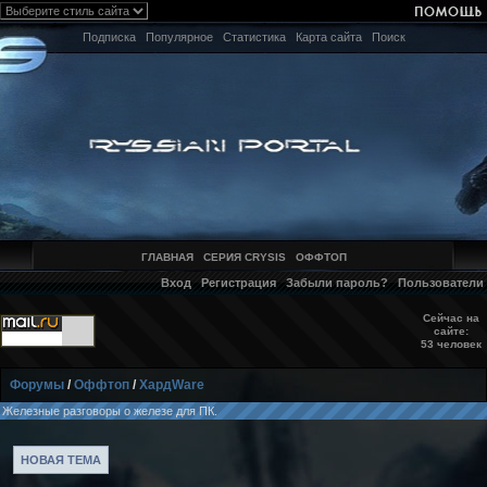
Подписка
Популярное
Статистика
Карта сайта
Поиск
ГЛАВНАЯ
СЕРИЯ CRYSIS
ОФФТОП
Вход
Регистрация
Забыли пароль?
Пользователи
Сейчас на
сайте:
53 человек
Форумы
/
Оффтоп
/
ХардWare
Железные разговоры о железе для ПК.
НОВАЯ ТЕМА