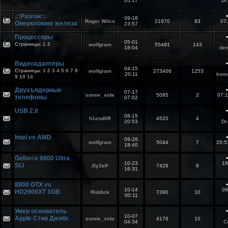
20:17
Dr
.::Разгон::.
09-18
Roger Wilco
21970
83
07
Оверклокинг железа
23:57
Процессоры
05-01
Страницы:
1
2
wolfgram
55491
143
18:04
dem
Видеоадаптеры
04-15
Страницы:
1
2
3
4
5
6
7
8
wolfgram
273406
1253
20:11
kom
9
10
14
Двухъядерные
07-17
sonne_side
5095
2
07:
телефоны
07:02
USB 2.0
08-15
h1end0ff
4520
4
20:53
Dr
Intel vs AMD
09-28
wolfgram
5044
7
20:
18:40
Geforce 8800 Ultra
10-23
16
SLI
JIy3eP
7428
9
16:31
8800 GTX vs
10-14
09
HD2900XT 1GB
Riddick
7390
10
00:11
Умер основатель
10-07
Apple Стив Джобс
sonne_side
4176
10
04:34
C