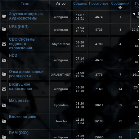
Темы
Автор
Cоздана
Просмотров
Сообщений
По
со
Звуковые карты и
1
11-07
wolfgram
4674
1
w
Аудиосистемы
01:51
UPS (ИБП)
06-04
wolfgram
4735
3
19:
18:15
СВО Системы
08-20
водяного
AbyssRazor
4790
4
03:19
Dr
охлаждения
HDD
07-14
wolfgram
4670
6
20:21
Dr
Очки дополненной
04-06
XRUSHT.NET
3776
7
16:
реальности
12:16
Воздушное
08-20
20
охлаждение
wolfgram
7169
14
18:10
1
Мат. платы
03-20
Djonatan
10611
39
14:10
Dr
Блоки питания
11-28
Jericho
16106
73
01:34
Ab
RAM (ОЗУ)
05-29
wolfgram
15665
78