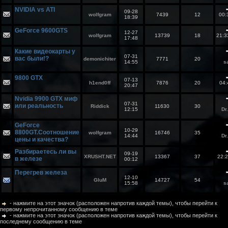
NVIDIA vs ATI
09-28
wolfgram
7439
12
00:
18:39
GeForce 9600GTS
12-27
wolfgram
13739
18
21:
17:48
Какие видеокарты у
07-31
вас были!?
demonichiter
7771
20
14:55
s
9800 GTX
07-13
h1end0ff
7876
20
04
20:47
Nvidia 9900 GTX миф
07-31
или реальность
Riddick
11630
30
12:15
Dr
GeForce
10-29
8800GT.Соотношение
wolfgram
16746
35
14:44
Dr
цены и качества?
Разбираетесь ли вы
09-19
XRUSHT.NET
13367
37
22:
в железе
00:12
Перегрев железа
12-10
GluM
14727
54
15:58
s
- нажмите на этот значок (расположен напротив каждой темы), чтобы перейти к
первому непрочитанному сообщению в теме
- нажмите на этот значок (расположен напротив каждой темы), чтобы перейти к
последнему сообщению в теме