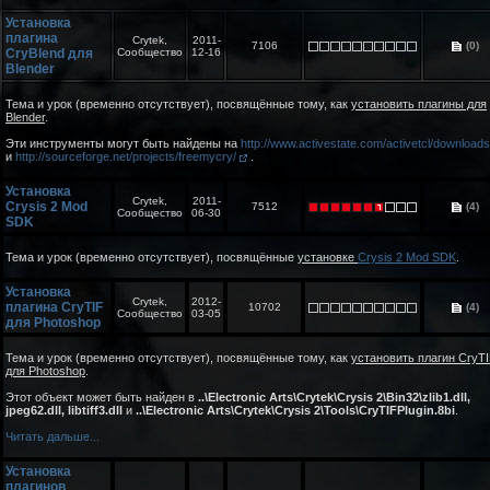
Установка
плагина
Crytek,
2011-
7106
(0)
CryBlend для
Сообщество
12-16
Blender
Тема и урок (временно отсутствует), посвящённые тому, как
установить плагины для
Blender
.
Эти инструменты могут быть найдены на
http://www.activestate.com/activetcl/download
и
http://sourceforge.net/projects/freemycry/
.
Установка
Crytek,
2011-
Crysis 2 Mod
7512
(4)
Сообщество
06-30
SDK
Тема и урок (временно отсутствует), посвящённые
установке
Crysis 2 Mod SDK
.
Установка
Crytek,
2012-
плагина CryTIF
10702
(4)
Сообщество
03-05
для Photoshop
Тема и урок (временно отсутствует), посвящённые тому, как
установить плагин CryT
для Photoshop
.
Этот объект может быть найден в
..\Electronic Arts\Crytek\Crysis 2\Bin32\zlib1.dll,
jpeg62.dll, libtiff3.dll
и
..\Electronic Arts\Crytek\Crysis 2\Tools\CryTIFPlugin.8bi
.
Читать дальше...
Установка
плагинов