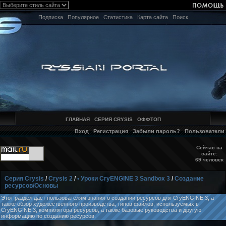
Подписка
Популярное
Статистика
Карта сайта
Поиск
ГЛАВНАЯ
СЕРИЯ CRYSIS
ОФФТОП
Вход
Регистрация
Забыли пароль?
Пользователи
Сейчас на
сайте:
69 человек
Серия Crysis
/
Crysis 2
/
• Уроки CryENGINE 3 Sandbox 3
/
Создание
ресурсов/Основы
Этот раздел даст пользователям знания о создании ресурсов для CryENGINE 3, а
также обзор художественного производства, типов файлов, используемых в
CryENGINE 3, компилятора ресурсов, а также базовые руководства и другую
информацию по созданию ресурсов.