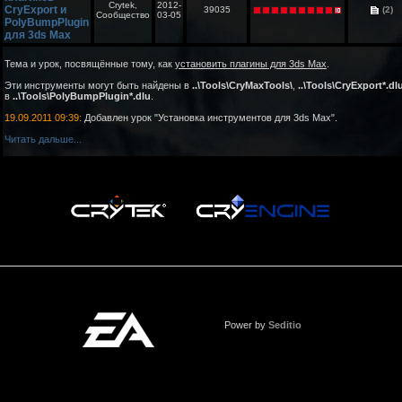
Crytek,
2012-
CryExport и
39035
(2)
Сообщество
03-05
PolyBumpPlugin
для 3ds Max
Тема и урок, посвящённые тому, как
установить плагины для 3ds Max
.
Эти инструменты могут быть найдены в
..\Tools\CryMaxTools\
,
..\Tools\CryExport*.dl
в
..\Tools\PolyBumpPlugin*.dlu
.
19.09.2011 09:39:
Добавлен урок "Установка инструментов для 3ds Max".
Читать дальше...
Power by
Seditio