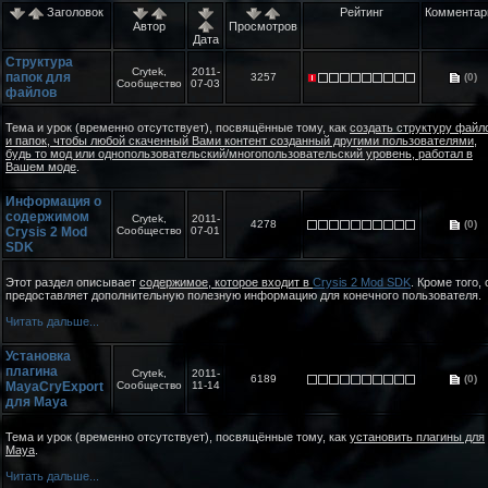
Заголовок
Рейтинг
Комментар
Автор
Просмотров
Дата
Структура
Crytek,
2011-
папок для
3257
(0)
Сообщество
07-03
файлов
Тема и урок (временно отсутствует), посвящённые тому, как
создать структуру файл
и папок, чтобы любой скаченный Вами контент созданный другими пользователями,
будь то мод или однопользовательский/многопользовательский уровень, работал в
Вашем моде
.
Информация о
содержимом
Crytek,
2011-
4278
(0)
Crysis 2 Mod
Сообщество
07-01
SDK
Этот раздел описывает
содержимое, которое входит в
Crysis 2 Mod SDK
. Кроме того, 
предоставляет дополнительную полезную информацию для конечного пользователя.
Читать дальше...
Установка
плагина
Crytek,
2011-
6189
(0)
MayaCryExport
Сообщество
11-14
для Maya
Тема и урок (временно отсутствует), посвящённые тому, как
установить плагины для
Maya
.
Читать дальше...