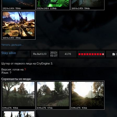
Читать дальше...
Stay alive
2013-
ReJlaX123
4176
(
01-27
Шутер от первого лица на CryEngine 3.
Версия: готов на
?
Язык: ?
Скриншоты из мода: