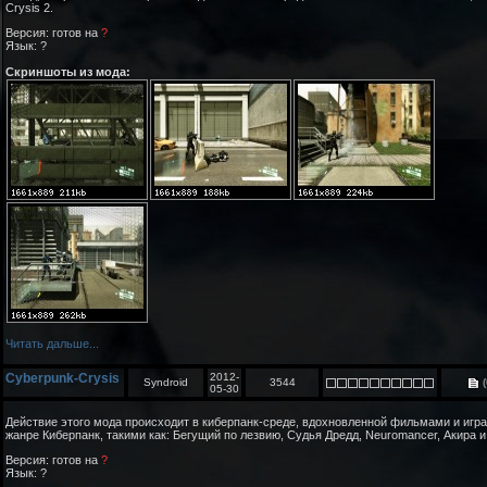
Crysis 2.
Версия: готов на
?
Язык: ?
Скриншоты из мода:
Читать дальше...
Cyberpunk-Crysis
2012-
Syndroid
3544
(
05-30
Действие этого мода происходит в киберпанк-среде, вдохновленной фильмами и игр
жанре Киберпанк, такими как: Бегущий по лезвию, Судья Дредд, Neuromancer, Акира и 
Версия: готов на
?
Язык: ?