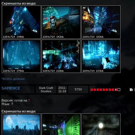
Скриншоты из мода:
Читать дальше...
SAPIENCE
Dark Craft
2011-
5750
(
Studios
11-16
Версия: готов на
?
Язык: ?
Скриншоты из мода: