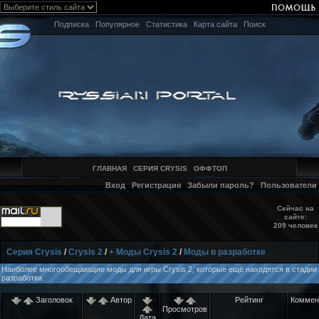
Подписка
Популярное
Статистика
Карта сайта
Поиск
ГЛАВНАЯ
СЕРИЯ CRYSIS
ОФФТОП
Вход
Регистрация
Забыли пароль?
Пользователи
Сейчас на
сайте:
209 человек
Серия Crysis
/
Crysis 2
/
+ Моды Crysis 2
/
Моды в разработке
Наиболее многообещающие моды для игры Crysis 2, которые ещё находятся в стадии
разработки.
Заголовок
Автор
Рейтинг
Коммен
Просмотров
Дата