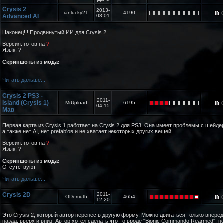
Crysis 2
2013-
ianlucky21
4190
(
Advanced AI
08-01
Наконец!!! Продвинутый ИИ для Crysis 2.
Версия: готов на
?
Язык: ?
Скриншоты из мода:
-
Читать дальше...
Crysis 2 PS3 -
2011-
Island (Crysis 1)
MrUpload
6195
(
04-15
Map
Первая карта из Crysis 1 работает на Crysis 2 для PS3. Она имеет проблемы с шейде
а также нет AI, нет prefab'ов и не хватает некоторых других вещей.
Версия: готов на
?
Язык: ?
Скриншоты из мода:
Отсутствуют
Читать дальше...
Crysis 2D
2011-
ODemuth
4654
(
12-20
Это Crysis 2, который автор перенёс в другую форму. Можно двигаться только вперёд
назад, вверх и вниз. Автор хотел сделать что-то вроде "Bionic Commando Rearmed", н