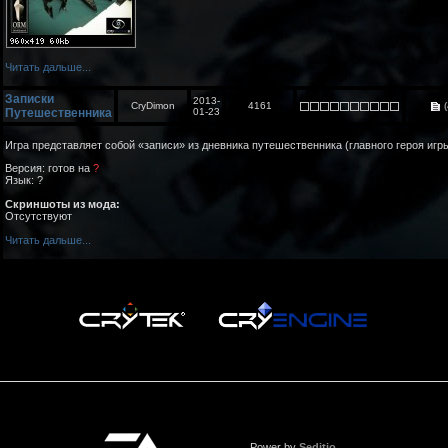
Читать дальше...
Записки
2013-
CryDimon
4161
(
Путешественника
01-23
Игра представляет собой «записи» из дневника путешественника (главного героя игры
Версия: готов на
?
Язык: ?
Скриншоты из мода:
Отсутствуют
Читать дальше...
Power by
Seditio