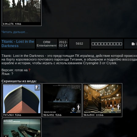
Читать дальше...
Titanic - Lost in the
ORM
2012-
5932
(
Darkness
Entertainment
02-14
Titanic: Lost in the Darkness - это предстоящая ПК игра/мод, действие которой происх
на борту королевского почтового парохода Титаник, в обширном и подробно воссозд
корабле и истории, чтобы играть с использованием Cryengine 3 от Crytek.
Версия: готов на
?
Язык: ?
Скриншоты из мода: