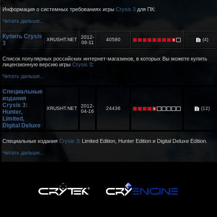
Информация о системных требованиях игры
Crysis 3
для ПК:
Читать дальше...
Купить Crysis
2012-
XRUSHT.NET
40580
(4)
3
06-11
Список популярных российских интернет-магазинов, в которых Вы можете купить
лицензионную версию игры
Crysis 3
:
Читать дальше...
Специальные
издания
Crysis 3:
2012-
XRUSHT.NET
24436
(12)
Hunter,
04-16
Limited,
Digital Deluxe
Специальные издания
Crysis 3
: Limited Edition, Hunter Edition и Digital Deluxe Edition.
Читать дальше...