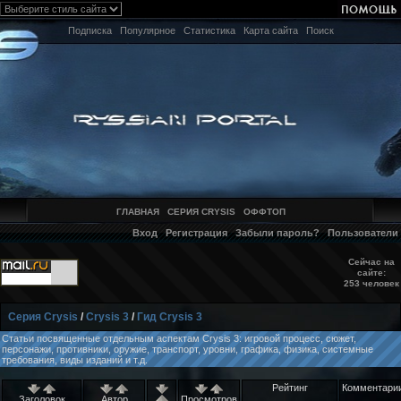
Подписка
Популярное
Статистика
Карта сайта
Поиск
ГЛАВНАЯ
СЕРИЯ CRYSIS
ОФФТОП
Вход
Регистрация
Забыли пароль?
Пользователи
Сейчас на
сайте:
253 человек
Серия Crysis
/
Crysis 3
/
Гид Crysis 3
Статьи посвященные отдельным аспектам Crysis 3: игровой процесс, сюжет,
персонажи, противники, оружие, транспорт, уровни, графика, физика, системные
требования, виды изданий и т.д.
Рейтинг
Комментари
Заголовок
Автор
Просмотров