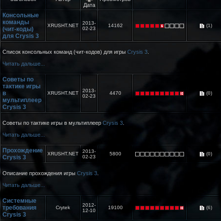
Дата
Консольные
команды
2013-
XRUSHT.NET
14162
(1)
(чит-коды)
02-23
для Crysis 3
Список консольных команд (чит-кодов) для игры
Crysis 3
.
Читать дальше...
Советы по
тактике игры
2013-
в
XRUSHT.NET
4470
(0)
02-23
мультиплеер
Crysis 3
Советы по тактике игры в мультиплеер
Crysis 3
.
Читать дальше...
Прохождение
2013-
XRUSHT.NET
5800
(0)
Crysis 3
02-23
Описание прохождения игры
Crysis 3
.
Читать дальше...
Системные
2012-
требования
Crytek
19100
(6)
12-10
Crysis 3