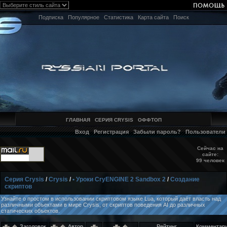
Подписка
Популярное
Статистика
Карта сайта
Поиск
ГЛАВНАЯ
СЕРИЯ CRYSIS
ОФФТОП
Вход
Регистрация
Забыли пароль?
Пользователи
Сейчас на
сайте:
99 человек
Серия Crysis
/
Crysis
/
• Уроки CryENGINE 2 Sandbox 2
/
Создание
скриптов
Узнайте о простом в использовании скриптовом языке Lua, который даёт власть над
различными объектами в мире Crysis, от скриптов поведения AI до различных
статических объектов.
Заголовок
Автор
Рейтинг
Комментар