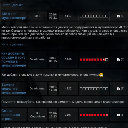
Читать дальше...
Alien's в
2010-
DeS
5417
(2)
мультиплеере
07-21
Многи говорят что это не возможно т.к движок не поддерживает в мультиплеере AI.Эт
не так.Сегодня я порылся в скрипах игры,и обнаружил что в мультиплеер очень легко
вшить пришельцев,для этого нужно только человек знающий lua,или хотя бы
предстовляющий как это работает.
Читать дальше...
Как добавить
оружие в зону
2011-
DeathLetter
6446
(4)
покупки в
06-15
мультиплеере
Как добавить оружие в зону покупки в мультиплеере, очень нужно!
Замена
2011-
модели в
DeathLetter
4222
(7)
12-19
мультиплеере
Помогите, пожалуйста, как правильно изменить модель персонажа в мультиплеере.
Смена
1Lt
2010-
персонажа
9107
(1)
Coagulator
12-23
игрока