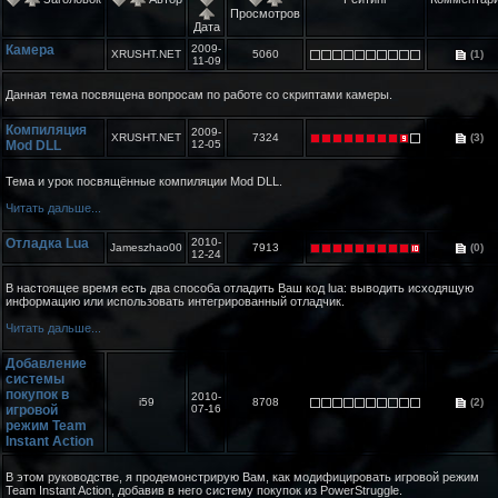
Просмотров
Дата
Камера
2009-
XRUSHT.NET
5060
(1)
11-09
Данная тема посвящена вопросам по работе со скриптами камеры.
Компиляция
2009-
XRUSHT.NET
7324
(3)
Mod DLL
12-05
Тема и урок посвящённые компиляции Mod DLL.
Читать дальше...
Отладка Lua
2010-
Jameszhao00
7913
(0)
12-24
В настоящее время есть два способа отладить Ваш код lua: выводить исходящую
информацию или использовать интегрированный отладчик.
Читать дальше...
Добавление
системы
покупок в
2010-
i59
8708
(2)
игровой
07-16
режим Team
Instant Action
В этом руководстве, я продемонстрирую Вам, как модифицировать игровой режим
Team Instant Action, добавив в него систему покупок из PowerStruggle.