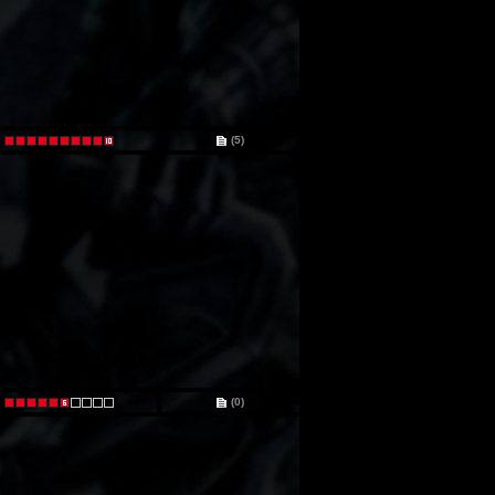
(5)
(0)