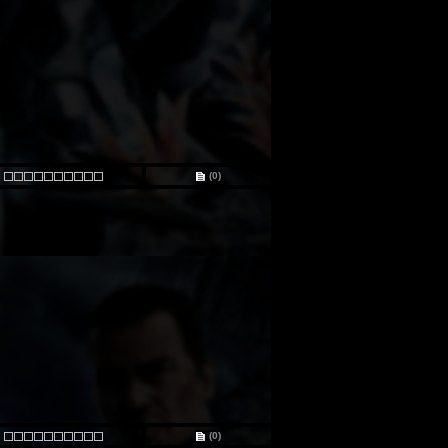
(0)
(0)