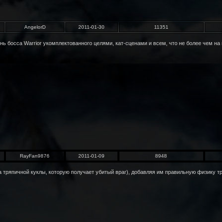
AngelorD
2011-01-30
11351
нь босса Warrior укомплектованного целями, кат-сценами и всем, что не более чем на 
RayFan9876
2011-01-09
8948
 тряпичной куклы, которую получает убитый враг), добавляя им правильную физику тр