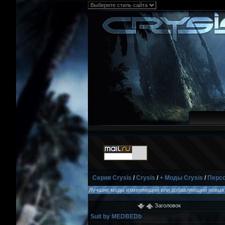
Серия Crysis
/
Crysis
/
+ Моды Crysis
/
Перс
Лучшие моды изменяющий или добавляющий новых п
Заголовок
Suit by MEDBEDb