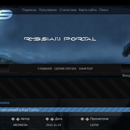
Подписка
Популярное
Статистика
Карта сайта
Поиск
ГЛАВНАЯ
СЕРИЯ CRYSIS
ОФФТОП
Вхо
онажи
ерсонажей в игру Crysis.
Автор
Дата
Просмотров
MEDBEDb
2011-11-22
13250