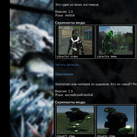
Это один из моих костюмов.
Версия: 1.0
Язык: любой
Скриншоты мода:
Читать дальше...
Shereman
Shereman или человек из шариков. Кто он такой? Р
Версия: 1.0
Язык: английский/любой
Скриншоты мода: