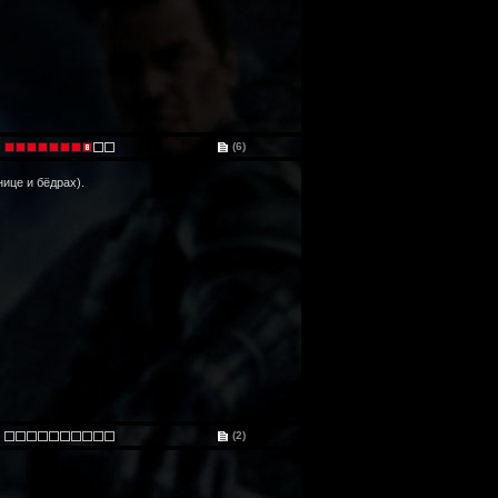
(6)
ице и бёдрах).
(2)