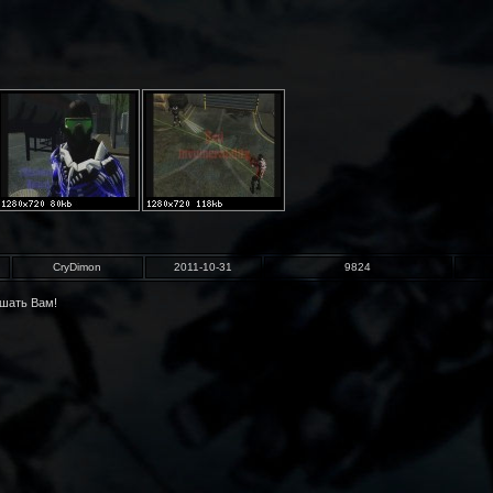
CryDimon
2011-10-31
9824
ешать Вам!