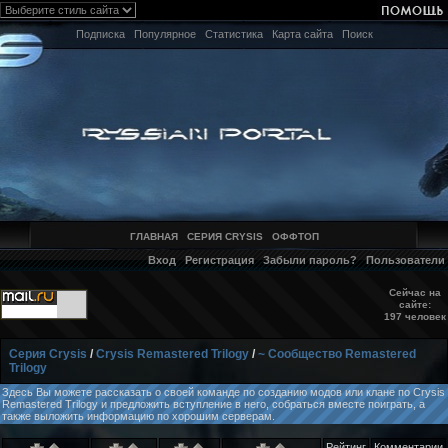
Подписка
Популярное
Статистика
Карта сайта
Поиск
ГЛАВНАЯ
СЕРИЯ CRYSIS
ОФФТОП
Вход
Регистрация
Забыли пароль?
Пользователи
Сейчас на
сайте:
197 человек
Серия Crysis
/
Crysis Remastered Trilogy
/
~ Сообщество Remastered
Trilogy
Здесь Вы можете рассказать о своей команде по созданию модов или клане по Crysis
Remastered Trilogy и предложить вступление в него, собраться вместе поиграть, а
также выложить информацию по хорошим серверам.
Рейтинг
Комментарии