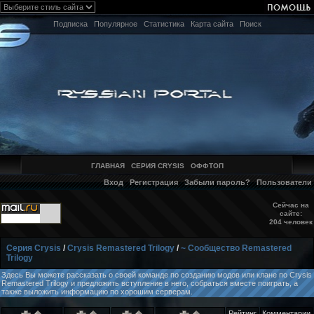
Подписка
Популярное
Статистика
Карта сайта
Поиск
ГЛАВНАЯ
СЕРИЯ CRYSIS
ОФФТОП
Вход
Регистрация
Забыли пароль?
Пользователи
Сейчас на
сайте:
204 человек
Серия Crysis
/
Crysis Remastered Trilogy
/
~ Сообщество Remastered
Trilogy
Здесь Вы можете рассказать о своей команде по созданию модов или клане по Crysis
Remastered Trilogy и предложить вступление в него, собраться вместе поиграть, а
также выложить информацию по хорошим серверам.
Рейтинг
Комментарии