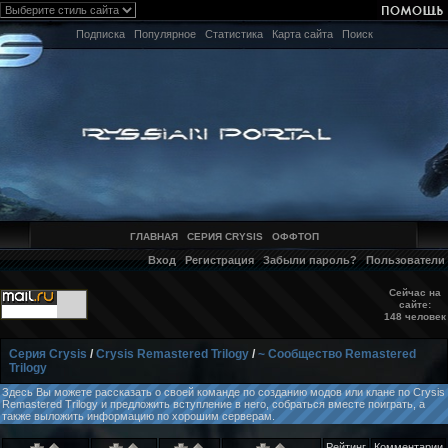
Подписка
Популярное
Статистика
Карта сайта
Поиск
ГЛАВНАЯ
СЕРИЯ CRYSIS
ОФФТОП
Вход
Регистрация
Забыли пароль?
Пользователи
Сейчас на
сайте:
148 человек
Серия Crysis
/
Crysis Remastered Trilogy
/
~ Сообщество Remastered
Trilogy
Здесь Вы можете рассказать о своей команде по созданию модов или клане по Crysis
Remastered Trilogy и предложить вступление в него, собраться вместе поиграть, а
также выложить информацию по хорошим серверам.
Рейтинг
Комментарии