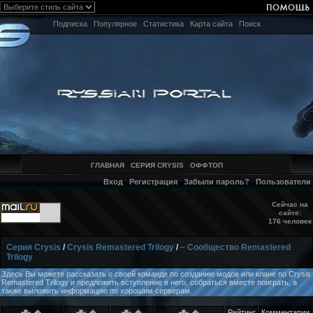
Подписка
Популярное
Статистика
Карта сайта
Поиск
ГЛАВНАЯ
СЕРИЯ CRYSIS
ОФФТОП
Вход
Регистрация
Забыли пароль?
Пользователи
Сейчас на
сайте:
176 человек
Серия Crysis
/
Crysis Remastered Trilogy
/
~ Сообщество Remastered
Trilogy
Здесь Вы можете рассказать о своей команде по созданию модов или клане по Crysis
Remastered Trilogy и предложить вступление в него, собраться вместе поиграть, а
также выложить информацию по хорошим серверам.
Рейтинг
Комментарии