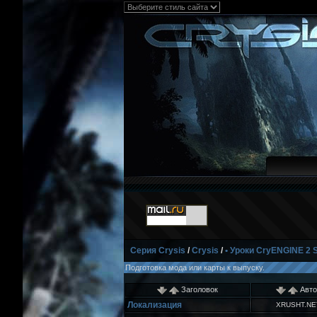
Серия Crysis
/
Crysis
/
• Уроки CryENGINE 2 
Подготовка мода или карты к выпуску.
Заголовок
Авто
Локализация
XRUSHT.NE