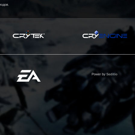
модов.
Power by
Seditio