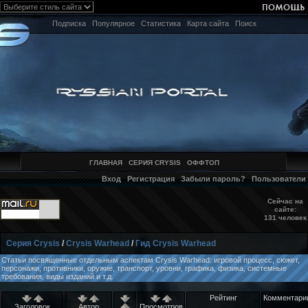
Подписка
Популярное
Статистика
Карта сайта
Поиск
ГЛАВНАЯ
СЕРИЯ CRYSIS
ОФФТОП
Вход
Регистрация
Забыли пароль?
Пользователи
Сейчас на
сайте:
131 человек
Серия Crysis
/
Crysis Warhead
/
Гид Crysis Warhead
Статьи посвященные отдельным аспектам Crysis Warhead: игровой процесс, сюжет,
персонажи, противники, оружие, транспорт, уровни, графика, физика, системные
требования, виды изданий и т.д.
Рейтинг
Комментари
Заголовок
Автор
Просмотров