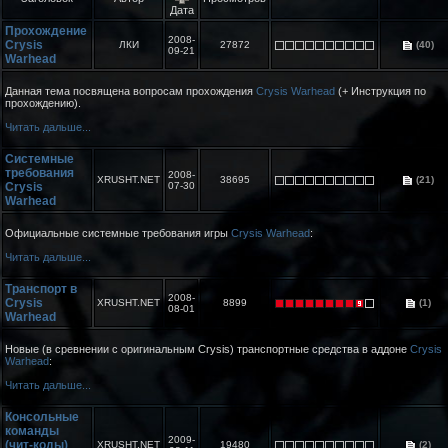
Дата
Прохождение
2008-
Crysis
ЛКИ
27872
(40)
09-21
Warhead
Данная тема посвящена вопросам прохождения
Crysis Warhead
(+ Инструкция по
прохождению).
Читать дальше...
Системные
требования
2008-
XRUSHT.NET
38695
(21)
Crysis
07-30
Warhead
Официальные системные требования игры
Crysis Warhead
:
Читать дальше...
Транспорт в
2008-
Crysis
XRUSHT.NET
8899
(1)
08-01
Warhead
Новые (в сревнении с оригинальным Crysis) транспортные средства в аддоне
Crysis
Warhead
:
Читать дальше...
Консольные
команды
2009-
(чит-коды)
XRUSHT.NET
19480
(2)