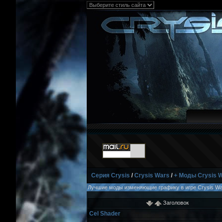
Серия Crysis
/
Crysis Wars
/
+ Моды Crysis 
Лучшие моды изменяющие графику в игре Crysis Wa
Заголовок
Cel Shader