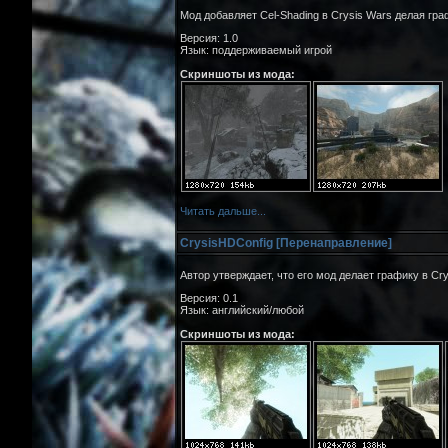
Мод добавляет Cel-Shading в Crysis Wars делая гра
Версия: 1.0
Язык: поддерживаемый игрой
Скриншоты из мода:
Читать дальше...
CrysisHDConfig [Перенаправление]
Автор утверждает, что его мод делает графику в Cr
Версия: 0.1
Язык: английский/любой
Скриншоты из мода: