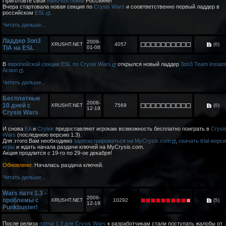
Приготовте свои
нано-костюмы
Россияне!
Вчера стартовала новая секция по
Crysis Wars
и соовтветственно первый ладдер в
российском
ESL
.
Читать дальше...
Ладдер 3on3
2009-
XRUSHT.NET
4057
(0)
TIA на ESL
01-08
В
европейской секции ESL по Crysis Wars
открылся новый ладдер
3on3 Team Instant
Action
.
Читать дальше...
Бесплатные
2008-
10 дней с
XRUSHT.NET
7569
(0)
12-19
Crysis Wars
И снова
EA
и
Crytek
предоставляют игрокам возможность бесплатно поиграть в
Crysi
Wars
(последнюю версию 1.3).
Для этого Вам необходимо
зарегистрироваться на MyCrysis.com
,
скачать trial-верс
игры
и ждать начала раздачи ключей на MyCrysis.com.
Акция продлится с 19-го по 29-ое декабря!
Обновлено:
Началась раздача ключей.
Читать дальше...
Wars патч 1.3 -
2008-
проблемы с
XRUSHT.NET
10292
(5)
12-19
Punkbuster!
После релиза
патча 1.3 для Crysis Wars
к разработчикам стали поступать жалобы от