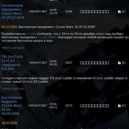
Бесплатные
праздники с
2009-
XRUSHT.NET
5386
(1)
Crysis Wars
12-29
19-29.12.2009
09.12.2009:
Бесплатные праздники с Crysis Wars 19-29.12.2009:
Разработчики из
Crytek
сообщили, что с 19-го по 29-ое декабря этого года пройдут
бесплатные праздники с
Crysis Wars
, благодаря которым любой желающий сможет вс
это время бесплатно играть в игру.
Читать дальше...
TIA 2vs2 и IA
1vs1 EX
2009-
XRUSHT.NET
3607
(0)
ладдеры в
09-30
ESL|RU
Сегодня стартует новый ладдер TIA 2vs2 Ladder и изменение IA 1vs1 Ladder закрыт и
открыт новый IA 1vs1 EX Ladder.
Читать дальше...
Бесплатная
неделя с
2009-
Crysis Wars
XRUSHT.NET
5670
(0)
08-21
28.08 -
04.09.2009
18.08.2009: