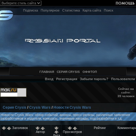
Подписка
Популярное
Статистика
Карта сайта
Поиск
ГЛАВНАЯ
СЕРИЯ CRYSIS
ОФФТОП
Вход
Регистрация
Забыли пароль?
Пользователи
Сейчас на
сайте:
39 человек
Серия Crysis
/
Crysis Wars
/
Новости Crysis Wars
Новости Crysis Wars: обзор событий, анонсы, пресс-релизы, различные заявления
разработчиков и издателя, конкурсы, значимые награды, ход разработки и т.д.
Заголовок
Рейтинг
Комментар
Автор
Просмотров
Дата