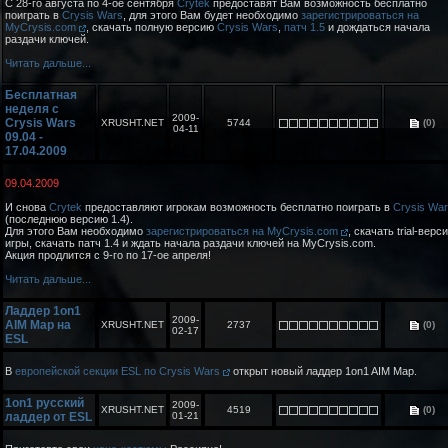
C 28-го августа по 4-ое сентября
Crytek
предоставят Вам возможность бесплатно
поиграть в
Crysis Wars
, для этого Вам будет необходимо
зарегистрироваться на
MyCrysis.com
, скачать полную версию
Crysis Wars
,
патч 1.5
и дождаться начала
раздачи ключей.
Читать дальше...
Бесплатная
неделя с
2009-
Crysis Wars
XRUSHT.NET
5744
(0)
04-11
09.04 -
17.04.2009
09.04.2009
И снова
Crytek
предоставляют игрокам возможность бесплатно поиграть в
Crysis Wa
(последнюю версию 1.4).
Для этого Вам необходимо
зарегистрироваться на MyCrysis.com
, скачать trial-верс
игры, скачать патч 1.4 и ждать начала раздачи ключей на MyCrysis.com.
Акция продлится с 9-го по 17-ое апреля!
Читать дальше...
Ладдер 1on1
2009-
AIM Map на
XRUSHT.NET
2737
(0)
02-17
ESL
В
европейской секции ESL по Crysis Wars
открыт новый ладдер 1on1 AIM Map.
1on1 русский
2009-
XRUSHT.NET
4519
(0)
ладдер от ESL
01-21