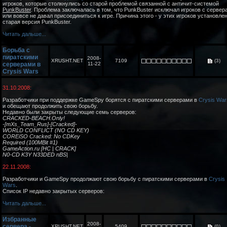
игроков, которые столкнулись со старой проблемой связанной с античит-системой
PunkBuster
. Проблема заключалась в том, что PunkBuster исключал игроков с сервер
или вовсе не давал присоединиться к игре. Причина этого - у этих игроков установле
старая версия PunkBuster.
Читать дальше...
Борьба с
пиратскими
2008-
XRUSHT.NET
7109
(3)
серверами в
11-22
Crysis Wars
31.10.2008:
Разработчики при поддержке GameSpy борятся с пиратскими серверами в
Crysis War
и обещают продолжить свою борьбу.
Недавно были закрыты следующие семь серверов:
CRACKED-BEACH.Only!
-[mXs_Team_Rus]-[Cracked]-
WORLD CONFLICT (NO CD KEY)
COREiSO Cracked: No CDKey
Required (100MBit #1)
GameAction.ru [HC | CRACK]
N0-CD K3Y N33DED nBS|
22.11.2008:
Разработчики и GameSpy продолжают свою борьбу с пиратскими серверами в
Crysis
Wars
.
Список IP недавно закрытых серверов:
Читать дальше...
Избранные
2008-
сервера -
XRUSHT.NET
5409
(0)