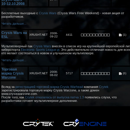
10-12.10.2008
Бесплатные выходные с
Crysis Wars
(Crysis Wars Free Weekend) - новая акция от
разработчиков.
Читать дальше...
Crysis Wars на
2008-
XRUSHT.NET
4411
(1)
ESL
09-22
Мультиплеерный пак
Crysis Wars
внесён в список игр на крупнейшей европейской ли
киберспорта
Electronic Sports League
. Это действительно отличная новость для всех
кто желает состязаться в новом и улучшенном мультиплеере.
Читать дальше...
Торговая
2008-
марка Crysis
XRUSHT.NET
5717
(0)
06-02
Warzone
Вслед за
регестрацией торговой марки Crysis Warhead
компания
Crytek
зарегистрировала торговую марку Crysis Warzone, а также домен
www.crysiswarzone.com.
После того, как
Crytek отказалась от выпуска патча 1.3
появились слухи, что
разработчики готовят мультиплеерное дополнение.