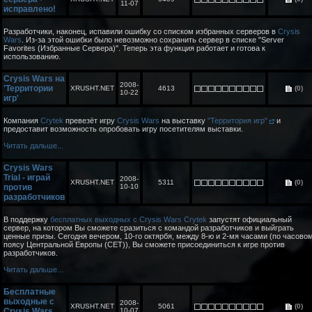
11-07
исправлено!
Разработчики, наконец, испавили ошибку со списком избранных серверов в
Crysis
Wars
. Из-за этой ошибки было невозможно сохранить сервер в списке "Server
Favorites (Избранные Сервера)". Теперь эта функция работает и готова к
использованию.
Crysis Wars на
2008-
'Территории
XRUSHT.NET
4613
(0)
10-22
игр'
Компания
Crytek
превезёт игру
Crysis Wars
на выставку
"Территория игр"
и
предоставит возможность опробовать игру посетителям выставки.
Читать дальше...
Crysis Wars
Trial - играй
2008-
XRUSHT.NET
5311
(0)
против
10-10
разработчиков
В поддержку
бесплатных выходных с Crysis Wars
Crytek
запустят официальный
сервер, на котором Вы сможете сразиться с командой разработчиков и выйграть
ценные призы. Сегодня вечером, 10-го октярбя, между 8-ю и 2-мя часами (по часово
поясу Центральной Европы (CET)), Вы сможете присоединиться к игре против
разработчиков.
Читать дальше...
Бесплатные
выходные с
2008-
XRUSHT.NET
5061
(0)
Crysis Wars
10-07