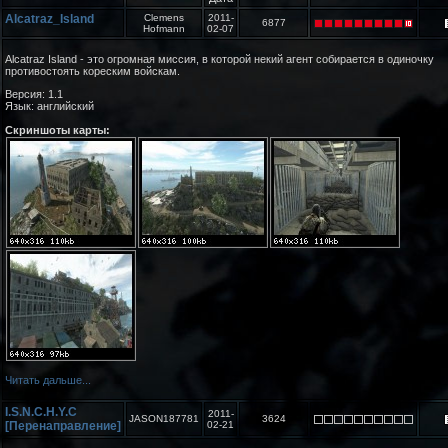
Alcatraz_Island
Clemens
2011-
6877
Hofmann
02-07
Alcatraz Island - это огромная миссия, в которой некий агент собирается в одиночку
противостоять кореским войскам.
Версия: 1.1
Язык: английский
Скриншоты карты:
Читать дальше...
I.S.N.C.H.Y.C
2011-
JASON187781
3624
[Перенаправление]
02-21