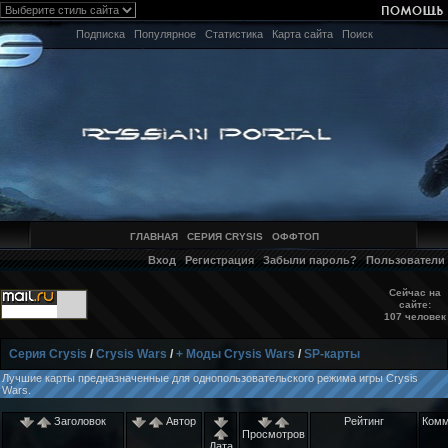
Подписка
Популярное
Статистика
Карта сайта
Поиск
ГЛАВНАЯ
СЕРИЯ CRYSIS
ОФФТОП
Вход
Регистрация
Забыли пароль?
Пользователи
Сейчас на
сайте:
107 человек
Серия Crysis
/
Crysis Wars
/
+ Моды Crysis Wars
/
SP-карты
Лучшие карты предназначенные для однопользовательского режима игры Crysis
Wars.
Заголовок
Автор
Рейтинг
Комм
Просмотров
Дата