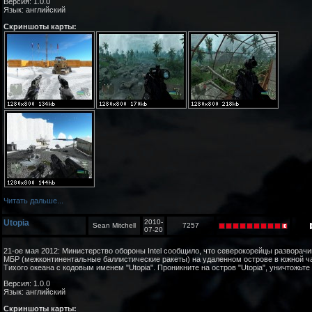
Версия: 1.0.0
Язык: английский
Скриншоты карты:
Читать дальше...
Utopia
2010-
Sean Mitchell
7257
07-20
21-ое мая 2012: Министерство обороны Intel сообщило, что северокорейцы разворач
МБР (межконтинентальные баллистические ракеты) на удаленном острове в южной ч
Тихого океана с кодовым именем "Utopia". Проникните на остров "Utopia", уничтожьте
Версия: 1.0.0
Язык: английский
Скриншоты карты: