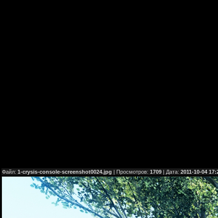
Файл:
1-crysis-console-screenshot0024.jpg
| Просмотров:
1709
| Дата:
2011-10-04 17: