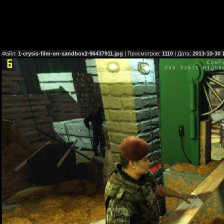
Файл:
1-crysis-film-on-sandbox2-96437911.jpg
| Просмотров:
1110
| Дата:
2013-10-30 