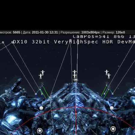
смотров:
5665
| Дата:
2011-01-30 12:31
| Разрешение:
1003x804px
| Размер:
126кб