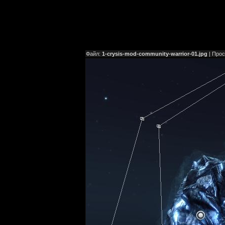
Файл:
1-crysis-mod-community-warrior-01.jpg
| Про