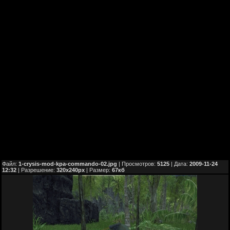
Файл:
1-crysis-mod-kpa-commando-02.jpg
| Просмотров:
5125
| Дата:
2009-11-24
12:32
| Разрешение:
320x240px
| Размер:
67кб