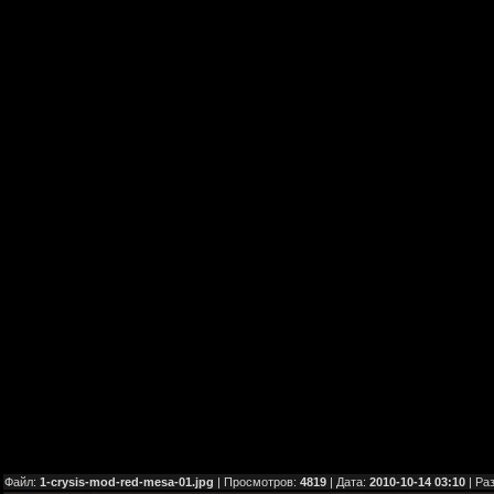
Файл:
1-crysis-mod-red-mesa-01.jpg
| Просмотров:
4819
| Дата:
2010-10-14 03:10
| Ра