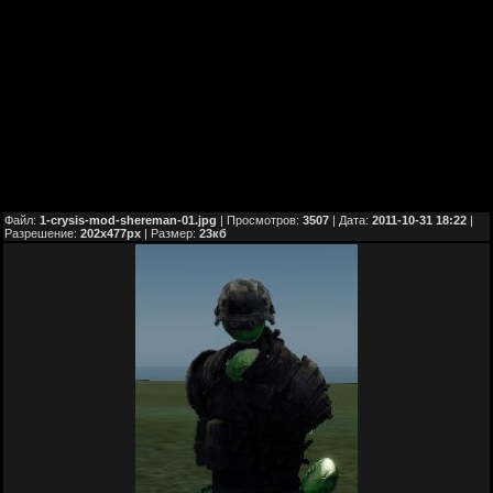
Файл:
1-crysis-mod-shereman-01.jpg
| Просмотров:
3507
| Дата:
2011-10-31 18:22
|
Разрешение:
202x477px
| Размер:
23кб