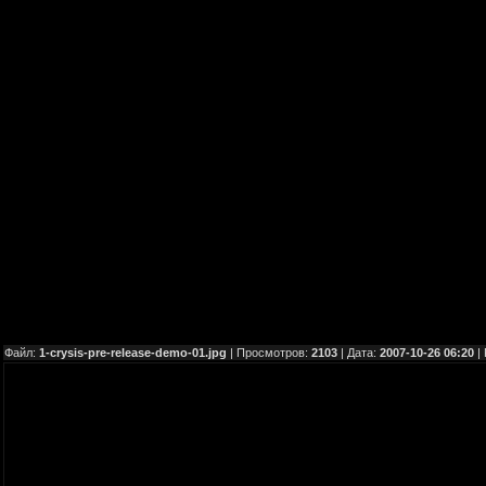
Файл:
1-crysis-pre-release-demo-01.jpg
| Просмотров:
2103
| Дата:
2007-10-26 06:20
|