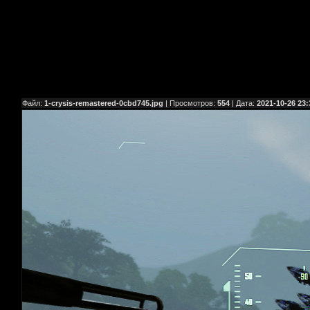
Файл:
1-crysis-remastered-0cbd745.jpg
| Просмотров:
554
| Дата:
2021-10-26 23: