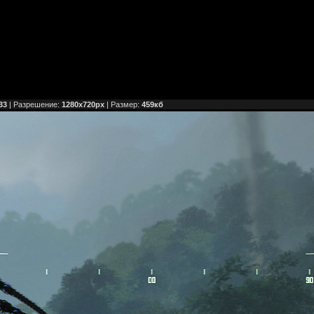
33
| Разрешение:
1280x720px
| Размер:
459кб