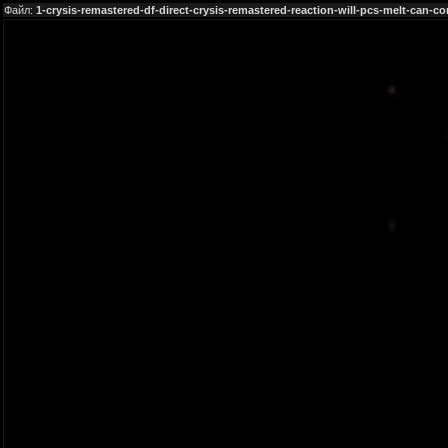
Файл:
1-crysis-remastered-df-direct-crysis-remastered-reaction-will-pcs-melt-can-