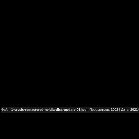
Файл:
1-crysis-remastered-nvidia-dlss-update-01.jpg
| Просмотров:
1002
| Дата:
2021-