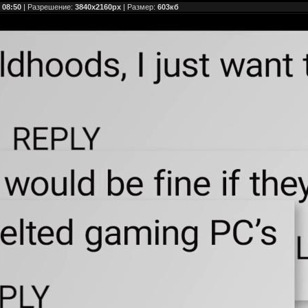
 08:50
| Разрешение:
3840x2160px
| Размер:
603кб